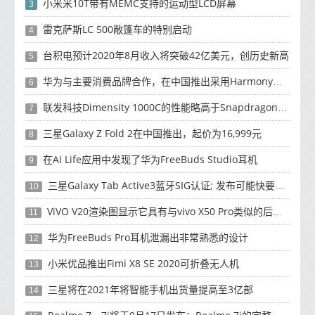
小米米10T带有MEMC支持的运动型LCD屏幕
3
雷克萨斯LC 500敞篷车的特别启动
4
台积电预计2020年8月收入将突破42亿美元，创历史新高
5
华为与主要消费品牌合作，在中国推出采用HarmonyOS 2.0的智能家居产品
6
联发科技Dimensity 1000C的性能略高于Snapdragon 765G
7
三星Galaxy Z Fold 2在中国推出，起价为16,999元
8
在AI Life应用中发现了华为FreeBuds Studio耳机
9
三星Galaxy Tab Active3蓝牙SIG认证; 发布可能快要结束了
10
ViVO V20渲染图显示它具有与vivo X50 Pro类似的后部设计
11
华为FreeBuds Pro耳机泄漏出非常熟悉的设计
12
小米优品推出Fimi X8 SE 2020可折叠无人机
13
三星将在2021年将智能手机出货量提高至3亿部
14