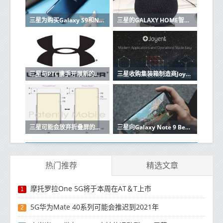
三星为购买Galaxy S9和Note 9的用户提供高达200欧元的报销
三星的GALAXY HOME智能音箱在UNPACKED 2019上没有亮相
三星与PTC携手开展新的物联网计划
三星收购集装箱制造商Joyent将建立自己的云
三星可能会放弃折叠屏的移动体验
三星向Galaxy Note 9 Beta测试仪推出稳定的Android 10更新
热门推荐
精选文章
摩托罗拉One 5G将于本周在AT＆T上市
1
5G华为Mate 40系列可能会推迟到2021年
2