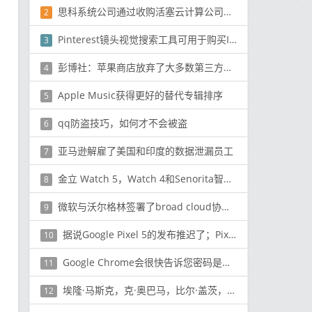
思科系统公司通过收购活塞云计算公司来加强其Intercloud的工作
2
Pinterest镜头视觉搜索工具可用于购买IRL物品
3
彭博社：苹果商店放弃了大多数第三方耳机和扬声器
4
Apple Music获得更好的替代专辑排序
5
qq防盗技巧，如何才不会被盗
6
亚马逊解雇了美国和印度的数据泄漏员工
7
金立 Watch 5，Watch 4和Senorita智能手表在印度推出
8
微软与沃尔格林签署了broad cloud协议为新的医疗服务提供动力
9
据说Google Pixel 5的发布推迟了；Pixel 4a将于8月开始发售
10
Google Chrome会很快告诉您密码是否在线泄漏
11
埃隆·马斯克，克·奥巴马，比尔·盖茨，以及受最近历史上最大的Twitter Hack影响的其他人
12