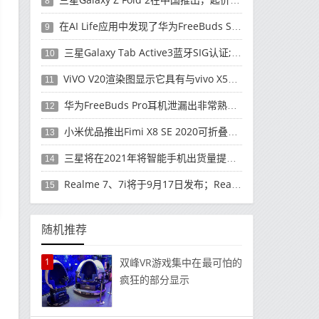
8
在AI Life应用中发现了华为FreeBuds Studio耳机
9
三星Galaxy Tab Active3蓝牙SIG认证; 发布可能快要结束了
10
ViVO V20渲染图显示它具有与vivo X50 Pro类似的后部设计
11
华为FreeBuds Pro耳机泄漏出非常熟悉的设计
12
小米优品推出Fimi X8 SE 2020可折叠无人机
13
三星将在2021年将智能手机出货量提高至3亿部
14
Realme 7、7i将于9月17日发布；Realme 7i的完整规格并导致泄漏
15
随机推荐
1
双峰VR游戏集中在最可怕的
疯狂的部分显示