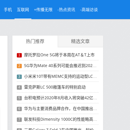
手机
互联网
+传播无限
-热点资讯
-高端访谈
热门推荐
精选文章
摩托罗拉One 5G将于本周在AT＆T上市
1
5G华为Mate 40系列可能会推迟到2021年
2
小米米10T带有MEMC支持的运动型LCD屏幕
3
雷克萨斯LC 500敞篷车的特别启动
4
台积电预计2020年8月收入将突破42亿美元，创历史新高
5
华为与主要消费品牌合作，在中国推出采用HarmonyOS 2.0的智能家居产品
6
联发科技Dimensity 1000C的性能略高于Snapdragon 765G
7
三星Galaxy Z Fold 2在中国推出，起价为16,999元