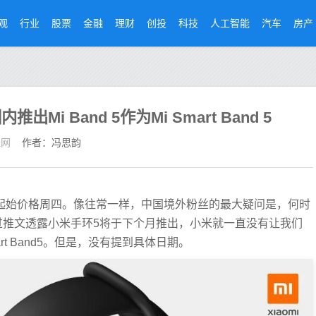
观
行业
股票
金融
理财
创投
科技
人工智能
汽车
房产
i Band 5作为Mi Smart Band 5
经网
作者：冯思韵
27)起始价格周四。像往常一样，中国境外粉丝的最大疑问是，何时
过推文透露小米手环5将于下个月推出，小米就一直没有让我们
t Band5。但是，没有提到具体日期。