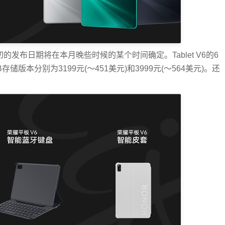
售。确切的发布日期将在本月晚些时候的某个时间确定。Tablet V6的6
56 GB存储版本分别为3199元(〜451美元)和3999元(〜564美元)。还