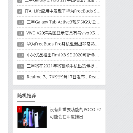
8
在AI Life应用中发现了华为FreeBuds Studio耳机
9
三星Galaxy Tab Active3蓝牙SIG认证; 发布可能快要结束了
10
ViVO V20渲染图显示它具有与vivo X50 Pro类似的后部设计
11
华为FreeBuds Pro耳机泄漏出非常熟悉的设计
12
小米优品推出Fimi X8 SE 2020可折叠无人机
13
三星将在2021年将智能手机出货量提高至3亿部
14
Realme 7、7i将于9月17日发布；Realme 7i的完整规格并导致泄漏
15
随机推荐
1
没有此重要功能的POCO F2
可能会在印​​度推出