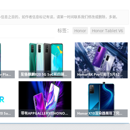
多信息之目的，如作者信息标记有误，请第一时间联系我们修改或删除，多谢。
Honor
Honor Tablet V6
标签：
配备48MP相机的Honor Play 4T和4T Pro已发布：价格规格
配备麒麟820 5G SoC和四摄像头的Honor 30S上市：价格规格
Honor 9X Pro可能于5月12日在印度推出
带有HiSilicon Kirin 820 SoC的Honor X10 5G，8GB RAM在5月20日发布之前通过Geekbench
带有APPGALLERY的HONOR 9X PRO在印度首次亮相
Honor X10渲染器展现了完整设计，弹出式自拍相机和侧面安装的指纹扫描仪