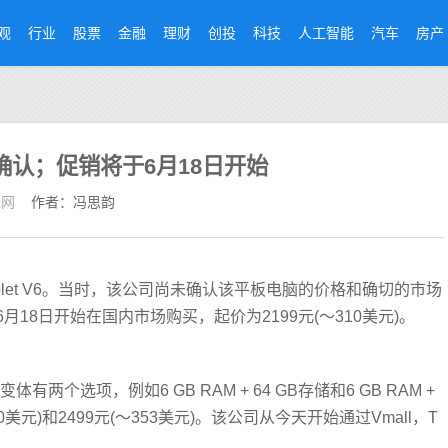
观
行业
股票
金融
理财
创投
科技
人工智能
汽车
房产
定价已确认；促销将于6月18日开始
经网
作者：冯思韵
Tablet V6。当时，该公司尚未确认该平板电脑的价格和确切的市场
18日开始在国内市场购买，起价为2199元(〜310美元)。
体有两个选项，例如6 GB RAM + 64 GB存储和6 GB RAM +
0美元)和2499元(〜353美元)。该公司从今天开始通过Vmall，T