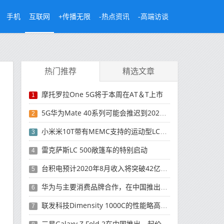
手机
互联网
+传播无限
-热点资讯
-高端访谈
热门推荐
精选文章
摩托罗拉One 5G将于本周在AT＆T上市
1
5G华为Mate 40系列可能会推迟到2021年
2
小米米10T带有MEMC支持的运动型LCD屏幕
3
雷克萨斯LC 500敞篷车的特别启动
4
台积电预计2020年8月收入将突破42亿美元，创历史新高
5
华为与主要消费品牌合作，在中国推出采用HarmonyOS 2.0的智能家居产品
6
联发科技Dimensity 1000C的性能略高于Snapdragon 765G
7
三星Galaxy Z Fold 2在中国推出，起价为16,999元