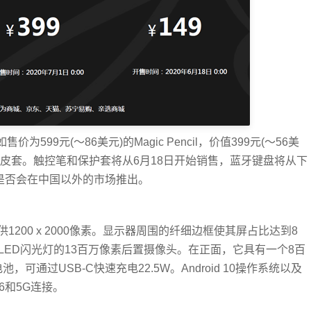
如售价为599元(〜86美元)的Magic Pencil，价值399元(〜56美
的智能皮套。触控笔和保护套将从6月18日开始销售，蓝牙键盘将从下
脑是否会在中国以外的市场推出。
，可提供1200 x 2000像素。显示器周围的纤细边框使其屏占比达到8
LED闪光灯的13百万像素后置摄像头。在正面，它具有一个8百
，可通过USB-C快速充电22.5W。Android 10操作系统以及
i 6和5G连接。