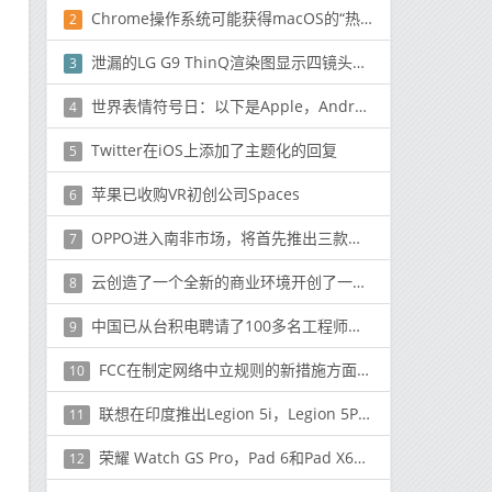
Chrome操作系统可能获得macOS的“热点”功能
2
泄漏的LG G9 ThinQ渲染图显示四镜头设置与缺口显示屏
3
世界表情符号日：以下是Apple，Android设备上所有新的表情符号
4
Twitter在iOS上添加了主题化的回复
5
苹果已收购VR初创公司Spaces
6
OPPO进入南非市场，将首先推出三款中档设备来测试水域
7
云创造了一个全新的商业环境开创了一种全新的运营模式
8
中国已从台积电聘请了100多名工程师来促进其芯片产业
9
FCC在制定网络中立规则的新措施方面寻求共识
10
联想在印度推出Legion 5i，Legion 5Pi和Legion 7i游戏笔记本电脑：价格，规格和上市时间
11
荣耀 Watch GS Pro，Pad 6和Pad X6平板电脑在IFA 2020上发布
12