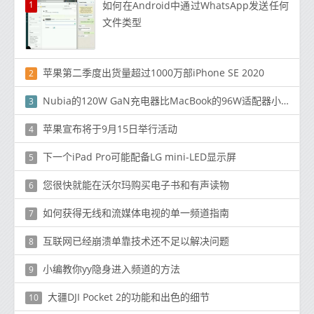
1
如何在Android中通过WhatsApp发送任何
文件类型
苹果第二季度出货量超过1000万部iPhone SE 2020
2
Nubia的120W GaN充电器比MacBook的96W适配器小25％，更时尚，功能更强大
3
苹果宣布将于9月15日举行活动
4
下一个iPad Pro可能配备LG mini-LED显示屏
5
您很快就能在沃尔玛购买电子书和有声读物
6
如何获得无线和流媒体电视的单一频道指南
7
互联网已经崩溃单靠技术还不足以解决问题
8
小编教你yy隐身进入频道的方法
9
大疆DJI Pocket 2的功能和出色的细节
10