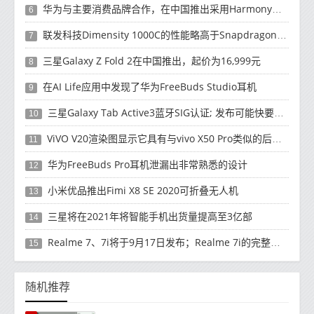
华为与主要消费品牌合作，在中国推出采用HarmonyOS 2.0的智能家居产品
6
联发科技Dimensity 1000C的性能略高于Snapdragon 765G
7
三星Galaxy Z Fold 2在中国推出，起价为16,999元
8
在AI Life应用中发现了华为FreeBuds Studio耳机
9
三星Galaxy Tab Active3蓝牙SIG认证; 发布可能快要结束了
10
ViVO V20渲染图显示它具有与vivo X50 Pro类似的后部设计
11
华为FreeBuds Pro耳机泄漏出非常熟悉的设计
12
小米优品推出Fimi X8 SE 2020可折叠无人机
13
三星将在2021年将智能手机出货量提高至3亿部
14
Realme 7、7i将于9月17日发布；Realme 7i的完整规格并导致泄漏
15
随机推荐