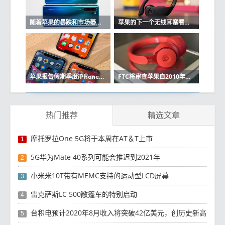
随着苹果的暴跌和市场萎缩，华为在中国保持强大
苹果的下一个无线耳塞看起来很像Beats Powerbeats Pro
苹果报告假期季度iPhone销售强劲
FTC将审查苹果自2010年以来的收购
热门推荐
精选文章
摩托罗拉One 5G将于本周在AT＆T上市
1
5G华为Mate 40系列可能会推迟到2021年
2
小米米10T带有MEMC支持的运动型LCD屏幕
3
雷克萨斯LC 500敞篷车的特别启动
4
台积电预计2020年8月收入将突破42亿美元，创历史新高
5