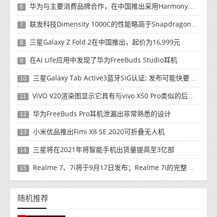
华为与主要消费品牌合作，在中国推出采用HarmonyOS 2.0的智能家居产品
6
联发科技Dimensity 1000C的性能略高于Snapdragon 765G
7
三星Galaxy Z Fold 2在中国推出，起价为16,999元
8
在AI Life应用中发现了华为FreeBuds Studio耳机
9
三星Galaxy Tab Active3蓝牙SIG认证; 发布可能快要结束了
10
ViVO V20渲染图显示它具有与vivo X50 Pro类似的后部设计
11
华为FreeBuds Pro耳机泄漏出非常熟悉的设计
12
小米优品推出Fimi X8 SE 2020可折叠无人机
13
三星将在2021年将智能手机出货量提高至3亿部
14
Realme 7、7i将于9月17日发布；Realme 7i的完整规格并导致泄漏
15
随机推荐