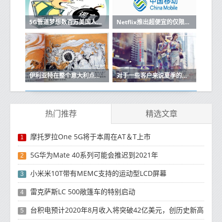
5G管道梦想数百万美国人仍然缺乏宽带
Netflix推出超便宜的仅限移动订阅
伊利亚特在整个意大利点燃了500多个天线就在那里
对于一些客户来说夏季的Wind Tre增加了
热门推荐
精选文章
摩托罗拉One 5G将于本周在AT＆T上市
1
5G华为Mate 40系列可能会推迟到2021年
2
小米米10T带有MEMC支持的运动型LCD屏幕
3
雷克萨斯LC 500敞篷车的特别启动
4
台积电预计2020年8月收入将突破42亿美元，创历史新高
5