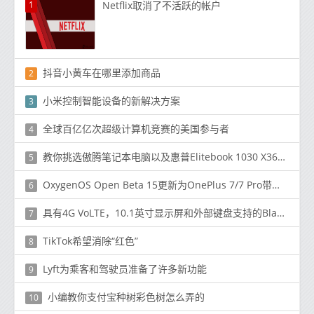
1
Netflix取消了不活跃的帐户
抖音小黄车在哪里添加商品
2
小米控制智能设备的新解决方案
3
全球百亿亿次超级计算机竞赛的美国参与者
4
教你挑选傲腾笔记本电脑以及惠普Elitebook 1030 X360 G3如何
5
OxygenOS Open Beta 15更新为OnePlus 7/7 Pro带来了黑暗模式切换
6
具有4G VoLTE，10.1英寸显示屏和外部键盘支持的Blackview Tab 8的价格为$ 124.99
7
TikTok希望消除“红色”
8
Lyft为乘客和驾驶员准备了许多新功能
9
小编教你支付宝种树彩色树怎么弄的
10