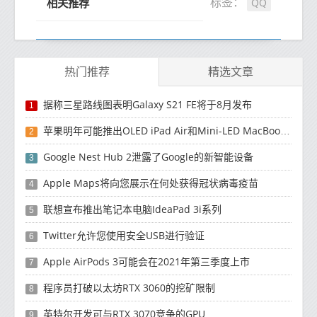
QQ
标签：
相关推荐
热门推荐
精选文章
据称三星路线图表明Galaxy S21 FE将于8月发布
1
苹果明年可能推出OLED iPad Air和Mini-LED MacBook Air
2
Google Nest Hub 2泄露了Google的新智能设备
3
Apple Maps将向您展示在何处获得冠状病毒疫苗
4
联想宣布推出笔记本电脑IdeaPad 3i系列
5
Twitter允许您使用安全USB进行验证
6
Apple AirPods 3可能会在2021年第三季度上市
7
程序员打破以太坊RTX 3060的挖矿限制
8
英特尔开发可与RTX 3070竞争的GPU
9