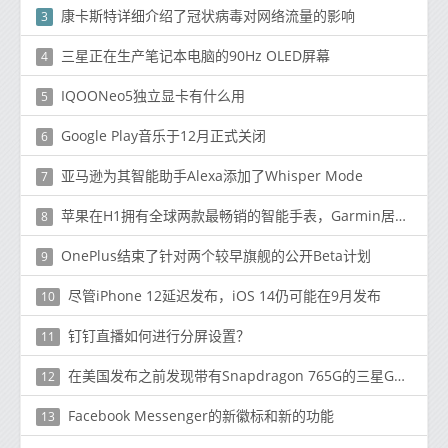
康卡斯特详细介绍了冠状病毒对网络流量的影响
3
三星正在生产笔记本电脑的90Hz OLED屏幕
4
IQOONeo5独立显卡有什么用
5
Google Play音乐于12月正式关闭
6
亚马逊为其智能助手Alexa添加了Whisper Mode
7
苹果在H1拥有全球两款最畅销的智能手表，Garmin居于华为和三星之首
8
OnePlus结束了针对两个较早旗舰的公开Beta计划
9
尽管iPhone 12延迟发布，iOS 14仍可能在9月发布
10
钉钉直播如何进行分屏设置？
11
在美国发布之前发现带有Snapdragon 765G的三星Galaxy A51 5G
12
Facebook Messenger的新徽标和新的功能
13