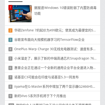
1
据报道Windows 10错误削弱了内置防病毒
功能
华硕Zenfone 7的起价为499欧元；使其成为最便宜的SD865 +手机之一
2
谷歌宣布面向大规模机器学习的TensorFlow企业
3
OnePlus Warp Charge 30无线充电器测试：速度有多快？可以为其他手机充电吗？
4
小米溜走了，展示了新的中端高通芯片Snapdragon 768G
5
惠普企业正在通过一个全新的通用企业平台全速进入物联网市场
6
诺基亚C3可能会在印​​度与诺基亚5.3一同发布
7
iiyama在G-Master系列中增加了两个显示器G2466HSU和GB3266QSU
8
新的Vivo S系列手机将于下个月推出
9