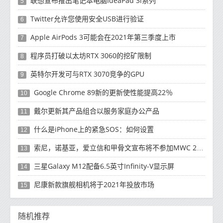
联想宣布推出笔记本电脑IdeaPad 3i系列
5
Twitter允许您使用安全USB进行验证
6
Apple AirPods 3可能会在2021年第三季度上市
7
程序员打破以太坊RTX 3060的挖矿限制
8
英特尔开发可与RTX 3070竞争的GPU
9
Google Chrome 89新的更新使性能提高22％
10
戴尔更新其产品组合以服务家庭办公产品
11
什么是iPhone上的紧急SOS：如何设置
12
索尼，诺基亚，爱立信和甲骨文宣布将不参加MWC 2021
13
三星Galaxy M12配备6.5英寸Infinity-V显示屏
14
尼康新款旗舰相机将于2021年投放市场
15
随机推荐