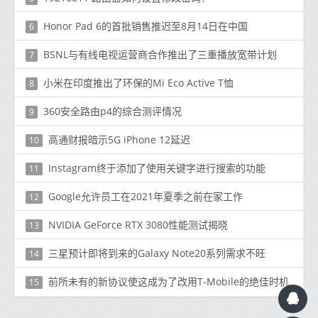
Honor Pad 6的首批销售推迟至8月14日在中国
6
BSNL与有线电视运营商合作推出了三重播放宽带计划
7
小米在印度推出了环保的Mi Eco Active T恤
8
360安全路由p4的综合测评情况
9
高通财报暗示5G iPhone 12延迟
10
Instagram终于添加了使用关键字进行搜索的功能
11
Google允许员工在2021年夏季之前在家工作
12
NVIDIA GeForce RTX 3080性能测试揭晓
13
三星预计即将到来的Galaxy Note20系列需求不旺
14
前所未有的新协议使这成为了改用T-Mobile的绝佳时机
15