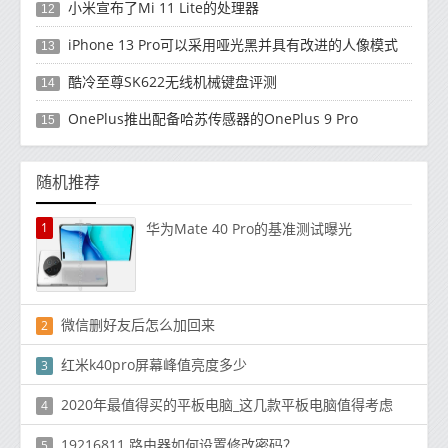
小米宣布了Mi 11 Lite的处理器
12
iPhone 13 Pro可以采用哑光黑并具有改进的人像模式
13
酷冷至尊SK622无线机械键盘评测
14
OnePlus推出配备哈苏传感器的OnePlus 9 Pro
15
随机推荐
1
华为Mate 40 Pro的基准测试曝光
微信删好友后怎么加回来
2
红米k40pro屏幕峰值亮度多少
3
2020年最值得买的平板电脑_这几款平板电脑值得考虑
4
19216811 路由器如何设置修改密码？
5