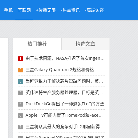
手机
互联网
+传播无限
-热点资讯
-高端访谈
热门推荐
精选文章
由于技术问题，NASA推迟了首次Ingenuity飞行
1
三星Galaxy Quantum 2规格和价格
2
当拜登致力于解决芯片短缺问题时，英特尔承诺将为汽车制造商提供帮助
3
英伟达将生产服务器处理器，目标是英特尔
4
DuckDuckGo提出了一种避免FLoC的方法
5
Apple TV可能内置了HomePod和FaceTime摄像头
6
三星将从其最大的竞争对手LG那里获得OLED面板
7
代号为Raphael的Ryzen 7000系列出现了