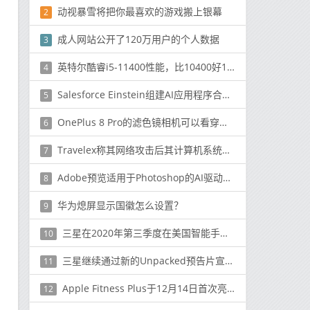
动视暴雪将把你最喜欢的游戏搬上银幕
2
成人网站公开了120万用户的个人数据
3
英特尔酷睿i5-11400性能，比10400好12％
4
Salesforce Einstein组建AI应用程序合作伙伴关系
5
OnePlus 8 Pro的滤色镜相机可以看穿塑料物体
6
Travelex称其网络攻击后其计算机系统离线
7
Adobe预览适用于Photoshop的AI驱动的“替换天空”工具
8
华为熄屏显示国徽怎么设置？
9
三星在2020年第三季度在美国智能手机市场超越苹果
10
三星继续通过新的Unpacked预告片宣传Galaxy Note 20 5G事件
11
Apple Fitness Plus于12月14日首次亮相
12