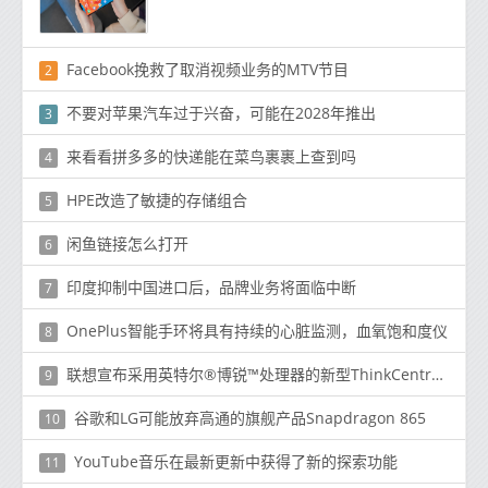
Facebook挽救了取消视频业务的MTV节目
2
不要对苹果汽车过于兴奋，可能在2028年推出
3
来看看拼多多的快递能在菜鸟裹裹上查到吗
4
HPE改造了敏捷的存储组合
5
闲鱼链接怎么打开
6
印度抑制中国进口后，品牌业务将面临中断
7
OnePlus智能手环将具有持续的心脏监测，血氧饱和度仪
8
联想宣布采用英特尔®博锐™处理器的新型ThinkCentres和ThinkPads
9
谷歌和LG可能放弃高通的旗舰产品Snapdragon 865
10
YouTube音乐在最新更新中获得了新的探索功能
11