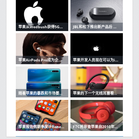
苹果从Wedbush获得5G潜在看涨信号
JBL和松下推出新产品后 苹果AirPods的竞争加剧
苹果AirPods Pro成为企业家最好朋友的3个原因
苹果开发人员现在可以为iOS和Mac应用程序创建单一购买的应用程序版本
随着苹果的暴跌和市场萎缩，华为在中国保持强大
苹果的下一个无线耳塞看起来很像Beats Powerbeats Pro
苹果报告假期季度iPhone销售强劲
FTC将审查苹果自2010年以来的收购