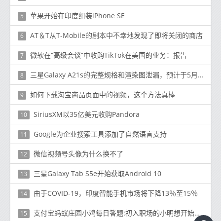
苹果开始在印度组装iPhone SE
5
AT＆T从T-Mobile的剧本中不幸地发现了即将关闭的商店
6
微软在“高级会谈”中收购TikTok在美国的业务：报告
7
三星Galaxy A21s的完整规格和渲染图泄漏，预计于5月底推出
8
如何下载淘宝商品页面中的视频，这个方法真棒
9
SiriusXM以35亿美元收购Pandora
10
Google为企业搜索工具添加了自然语言支持
11
微信视频号头像为什么换不了
12
三星Galaxy Tab S5e开始获取Android 10
13
由于COVID-19，印度智能手机市场将下降13％至15％
14
支付宝蚂蚁庄园小鸡每日答题:初入职场的小明想开始对工资理财
15