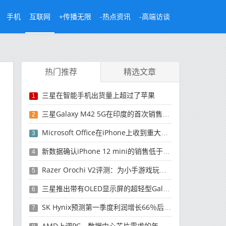
手机
互联网
+传播无限
-热点资讯
-高端访谈
热门推荐
精选文章
三星在智能手机出货量上超过了苹果
1
三星Galaxy M42 5G在印度的首次销售将于今晚开始
2
Microsoft Office在iPhone上收到重大更新
3
新数据确认iPhone 12 mini的销售低于预期
4
Razer Orochi V2评测：为小手游戏玩家设计的鼠标
5
三星推出带有OLED显示屏的超轻型Galaxy Book Pro和Galaxy Book Pro 360笔记本电脑
6
SK Hynix预测第一季度利润增长66％后，对芯片的需求将增强
7
AMD上调PC，数据中心芯片需求的年度收入预测