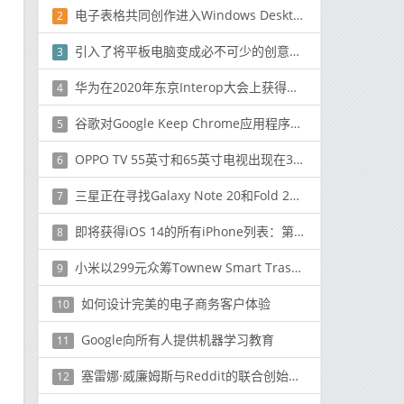
电子表格共同创作进入Windows Desktop上的Microsoft Excel
2
引入了将平板电脑变成必不可少的创意工具的移动应用程序
3
华为在2020年东京Interop大会上获得了8个奖项，其中包括5个大奖
4
谷歌对Google Keep Chrome应用程序的支持将于2021年2月终止
5
OPPO TV 55英寸和65英寸电视出现在3C上，而其遥控器通过Bluetooth SIG
6
三星正在寻找Galaxy Note 20和Fold 2的八月发布时间表
7
即将获得iOS 14的所有iPhone列表：第一代iPhone SE，iPhone 6s等
8
小米以299元众筹Townew Smart Trash Can T3
9
如何设计完美的电子商务客户体验
10
Google向所有人提供机器学习教育
11
塞雷娜·威廉姆斯与Reddit的联合创始人蒙蔽互联网订婚
12