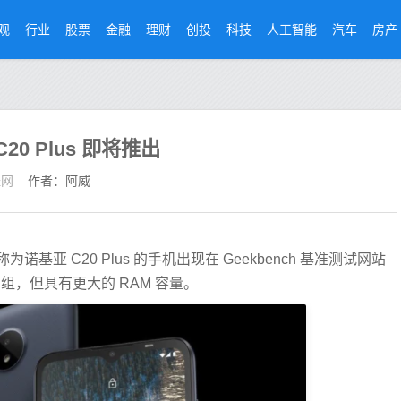
观
行业
股票
金融
理财
创投
科技
人工智能
汽车
房产
20 Plus 即将推出
经网
作者：阿威
亚 C20 Plus 的手机出现在 Geekbench 基准测试网站
组，但具有更大的 RAM 容量。