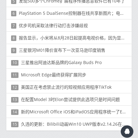
发现500多个Chrome扩展程序传播恶意软件已有10年了
5
PlayStation 5 DualSense控制器在线共享新图片；电池容量和更多显示
6
优步司机采取法律行动打击涉嫌歧视
7
报告显示，小米将从8月28日起提高电视价格，因为显示面板成本激增
8
三星银河M01降价宣布下一次亚马逊印度销售
9
三星推出阿迪达斯品牌的Galaxy Buds Pro
10
Microsoft Edge最终获得扩展同步
11
美国正在考虑禁止流行的短视频应用程序TikTok
12
在配置Model 3时Elon尝试提供此选项只是时间问题
13
新的Microsoft Office iOS和iPadOS应用程序统一了Excel PowerPoint Word
14
久违的更新：Bilibili动画Win10 UWP版本v2.14.26在这里
15