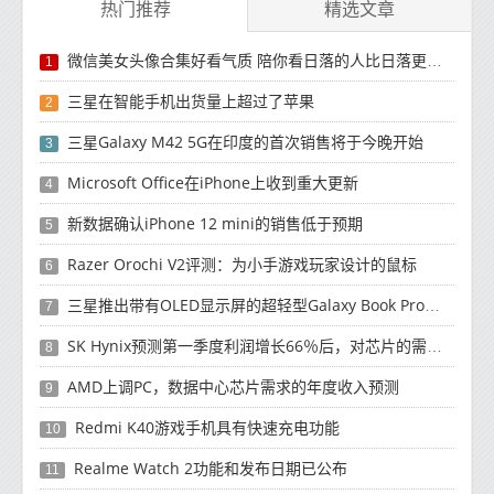
热门推荐
精选文章
微信美女头像合集好看气质 陪你看日落的人比日落更浪漫
1
三星在智能手机出货量上超过了苹果
2
三星Galaxy M42 5G在印度的首次销售将于今晚开始
3
Microsoft Office在iPhone上收到重大更新
4
新数据确认iPhone 12 mini的销售低于预期
5
Razer Orochi V2评测：为小手游戏玩家设计的鼠标
6
三星推出带有OLED显示屏的超轻型Galaxy Book Pro和Galaxy Book Pro 360笔记本电脑
7
SK Hynix预测第一季度利润增长66％后，对芯片的需求将增强
8
AMD上调PC，数据中心芯片需求的年度收入预测
9
Redmi K40游戏手机具有快速充电功能
10
Realme Watch 2功能和发布日期已公布
11