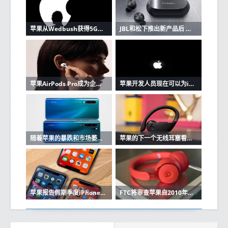
苹果从Wedbush获得5G潜在看涨信号
JBL和松下推出新产品后 苹果AirPods的竞争加剧
苹果AirPods Pro成为企业家最好朋友的3个原因
苹果开发人员现在可以为iOS和Mac应用程序创建单一购买的应用程序版本
随着苹果的暴跌和市场萎缩，华为在中国保持强大
苹果的下一个无线耳塞看起来很像Beats Powerbeats Pro
苹果报告假期季度iPhone销售强劲
FTC将审查苹果自2010年以来的收购