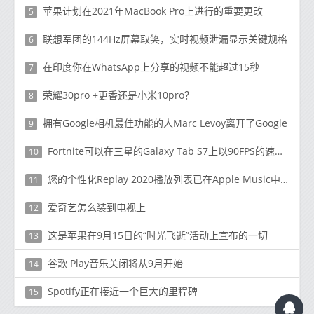
苹果计划在2021年MacBook Pro上进行的重要更改
5
联想军团的144Hz屏幕取笑，实时视频泄漏显示关键规格
6
在印度你在WhatsApp上分享的视频不能超过15秒
7
荣耀30pro +更香还是小米10pro？
8
拥有Google相机最佳功能的人Marc Levoy离开了Google
9
Fortnite可以在三星的Galaxy Tab S7上以90FPS的速度运行
10
您的个性化Replay 2020播放列表已在Apple Music中提供
11
爱奇艺怎么装到电视上
12
这是苹果在9月15日的“时光飞逝”活动上宣布的一切
13
谷歌 Play音乐关闭将从9月开始
14
Spotify正在接近一个巨大的里程碑
15