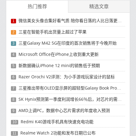
热门推荐
精选文章
微信美女头像合集好看气质 陪你看日落的人比日落更浪漫
1
三星在智能手机出货量上超过了苹果
2
三星Galaxy M42 5G在印度的首次销售将于今晚开始
3
Microsoft Office在iPhone上收到重大更新
4
新数据确认iPhone 12 mini的销售低于预期
5
Razer Orochi V2评测：为小手游戏玩家设计的鼠标
6
三星推出带有OLED显示屏的超轻型Galaxy Book Pro和Galaxy Book Pro 360笔记本电脑
7
SK Hynix预测第一季度利润增长66％后，对芯片的需求将增强
8
AMD上调PC，数据中心芯片需求的年度收入预测
9
Redmi K40游戏手机具有快速充电功能
10
Realme Watch 2功能和发布日期已公布
11