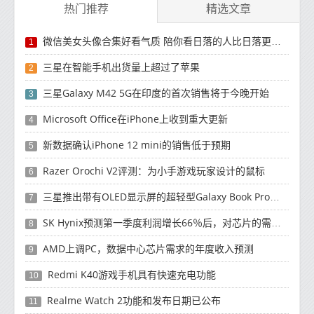
热门推荐
精选文章
微信美女头像合集好看气质 陪你看日落的人比日落更浪漫
1
三星在智能手机出货量上超过了苹果
2
三星Galaxy M42 5G在印度的首次销售将于今晚开始
3
Microsoft Office在iPhone上收到重大更新
4
新数据确认iPhone 12 mini的销售低于预期
5
Razer Orochi V2评测：为小手游戏玩家设计的鼠标
6
三星推出带有OLED显示屏的超轻型Galaxy Book Pro和Galaxy Book Pro 360笔记本电脑
7
SK Hynix预测第一季度利润增长66％后，对芯片的需求将增强
8
AMD上调PC，数据中心芯片需求的年度收入预测
9
Redmi K40游戏手机具有快速充电功能
10
Realme Watch 2功能和发布日期已公布
11