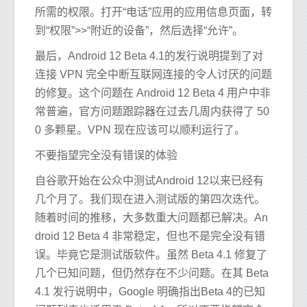
所需的权限。打开“电话”应用的应用信息页面，转
到“权限”>>“附近的设备”，然后选择“允许”。
最后，Android 12 Beta 4.1的发行说明提到了对
连接 VPN 完全中断互联网连接的令人讨厌的问题
的修复。这个问题在 Android 12 Beta 4 用户中非
常普遍，官方问题跟踪器在过去几周内获得了 50
0 多颗星。VPN 现在应该可以顺利运行了。
不要指望完全没有错误的体验
自谷歌开始在公众中测试Android 12以来已经有
几个月了。我们现在进入测试版的第四次迭代。
随着时间的推移，大多数重大问题都已解决。An
droid 12 Beta 4 非常稳定，但也不是完全没有错
误。毕竟它是测试版软件。虽然 Beta 4.1 修复了
几个已知问题，但仍然存在不少问题。在其 Beta
4.1 发行说明中，Google 明确指出Beta 4的已知