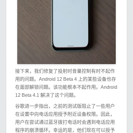
接下来，我们修复了投射时音量控制有时不起作
用的问题。Android 12 Beta 4 上的某些设备也存
在面部解锁问题。该功能根本不起作用。Android
12 Beta 4.1 解决了这个问题。
谷歌进一步指出，之前的测试版阻止了一些用户
在设置中向电话应用授予附近设备权限。因此，
用户在尝试通过蓝牙拨打电话时会遇到电话应用
程序的崩溃循环。幸运的是，他们现在可以授予