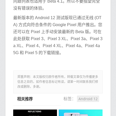
问题列表也适用于 Beta 4.1。所以不要指望完全
没有错误的体验。
最新版本的 Android 12 测试版现已通过无线 (OT
A) 方式向符合条件的 Google Pixel 用户推出。您
还可以在 Pixel 上手动安装最新的 Beta 版。可在
此处获取 Pixel 3、Pixel 3 XL、Pixel 3a、Pixel 3
a XL、Pixel 4、Pixel 4 XL、Pixel 4a、Pixel 4a
5G 和 Pixel 5 的下载链接。
郑重声明：本文版权归原作者所有，转载文章仅为传播更多
信息之目的，如作者信息标记有误，请第一时间联系我们修
改或删除，多谢。
Android 12
标签：
相关推荐