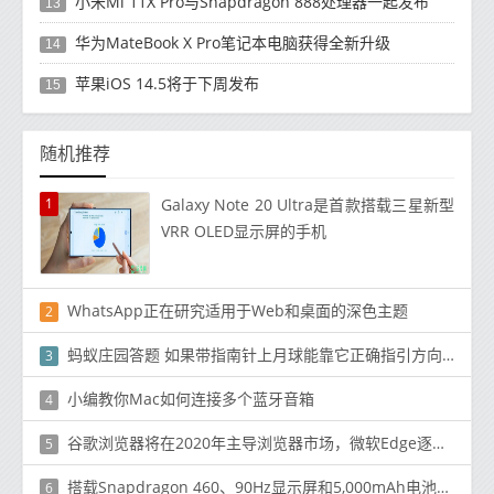
小米Mi 11X Pro与Snapdragon 888处理器一起发布
13
华为MateBook X Pro笔记本电脑获得全新升级
14
苹果iOS 14.5将于下周发布
15
随机推荐
1
Galaxy Note 20 Ultra是首款搭载三星新型
VRR OLED显示屏的手机
WhatsApp正在研究适用于Web和桌面的深色主题
2
蚂蚁庄园答题 如果带指南针上月球能靠它正确指引方向吗
3
小编教你Mac如何连接多个蓝牙音箱
4
谷歌浏览器将在2020年主导浏览器市场，微软Edge逐渐普及
5
搭载Snapdragon 460、90Hz显示屏和5,000mAh电池的OPPO A53正式发售。12,990
6