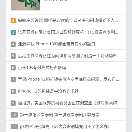
蚂蚁庄园答题 同样是27度的空调制冷和制热模式下人的感觉相同吗？
2
诺基亚旨在阻止美国进口联想计算机，ITC将调查专利侵权指控
3
泄漏确认iPhone 13可能会带有较小的缺口
4
远程工作高峰正在为间谍和网络骗子创造一个活动场所
5
小米10s有对称式扬声器吗
6
苹果iPhone 12相机镜头供应商面临质量问题，发布日期不受影响
7
iPhone 12的包装盒中没有充电器
8
据报道，美国联邦贸易委员会正在调查亚马逊对米高梅的收购
9
第一弹怎么看泰剧 第一弹观看泰剧步骤分享
10
ps内容识别填充（ps内容识别填充用不了怎么办）
11