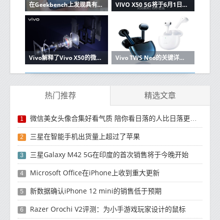
在Geekbench上发现具有Snapdragon 720G，8GB RAM的新Vivo手机
VIVO X50 5G将于6月1日正式上市
Vivo解释了Vivo X50的微型云台相机如何工作
Vivo TWS Neo的关键详细信息出现在Vivo的在线商店中
热门推荐
精选文章
微信美女头像合集好看气质 陪你看日落的人比日落更浪漫
1
三星在智能手机出货量上超过了苹果
2
三星Galaxy M42 5G在印度的首次销售将于今晚开始
3
Microsoft Office在iPhone上收到重大更新
4
新数据确认iPhone 12 mini的销售低于预期
5
Razer Orochi V2评测：为小手游戏玩家设计的鼠标
6