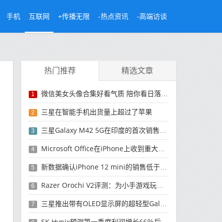
手机
互联网
+传播无限
-热点资讯
-高端访谈
热门推荐
精选文章
微信美女头像合集好看气质 陪你看日落的人比日落更浪漫
1
三星在智能手机出货量上超过了苹果
2
三星Galaxy M42 5G在印度的首次销售将于今晚开始
3
Microsoft Office在iPhone上收到重大更新
4
新数据确认iPhone 12 mini的销售低于预期
5
Razer Orochi V2评测：为小手游戏玩家设计的鼠标
6
三星推出带有OLED显示屏的超轻型Galaxy Book Pro和Galaxy Book Pro 360笔记本电脑
7
SK Hynix预测第一季度利润增长66％后，对芯片的需求将增强