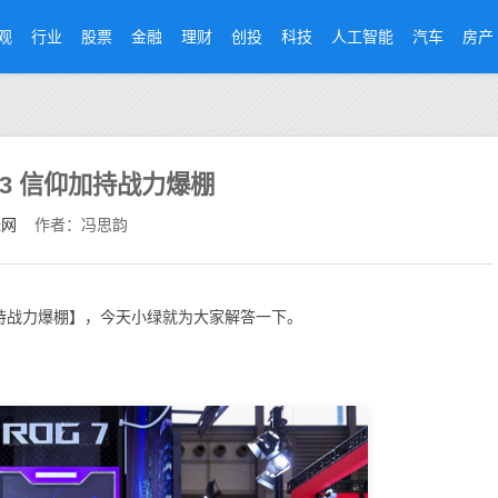
观
行业
股票
金融
理财
创投
科技
人工智能
汽车
房产
2023 信仰加持战力爆棚
经网
作者：冯思韵
信仰加持战力爆棚】，今天小绿就为大家解答一下。