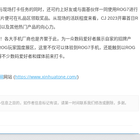
现场打卡任务的同时，还可约上好友或与面基伙伴一同使用ROG7进行
便可在礼品区领取奖品。从现场的活跃程度来看，CJ 2023开幕首日R
列以及其他热门产品的向心力。
回归！各大手机厂商也是齐聚于此，为一众数码爱好者展示自家的招牌产
ROG玩家国度展区，这里不仅可以体验到ROG7手机，还能触到以ROG
得不少数码爱好者和媒体前来打卡。
网
https://www.xinhuatone.com/
网站 (
)
多信息之目的，如作者信息标记有误，请第一时间联系我们修改或删除，多谢。