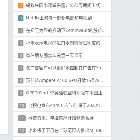
蚂蚁庄园小课堂答题，公益周期间上线的保护地里有什么动物
2
Netflix上的每一部新电影和电视剧
3
在扭亏为盈的推动下Commvault的股价在盈利后上涨了8%
4
小米表示电视的进口限制将促进印度的制造业
5
微信朋友圈怎么设置三天显示
6
使广告客户可以更好地控制其广告在YouTube其他Google网站上的放置位置
7
英伟达Ampere A100 GPU打破16条AI世界纪录，比Volta V100快4.2倍
8
OPPO Find X2英雄联盟特别版在中国正式发布
9
台积电宣布4nm工艺节点 将于2023年投入量产
10
科技资讯：电脑突然开始频繁蓝屏
11
小米将于下月在全球范围内推出Mi Band 5作为Mi Smart Band 5
12