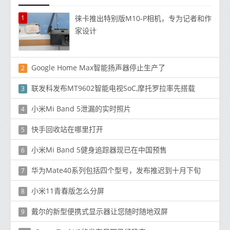
1
徕卡推出特别版M10-P相机，专为记者和作
家设计
Google Home Max智能扬声器停止生产了
2
联发科发布MT9602智能电视SoC,摩托罗拉率先搭载
3
小米Mi Band 5泄漏的实时照片
4
快手回收站在哪里打开
5
小米Mi Band 5健身追踪器现已在中国预售
6
华为Mate40系列包括四个型号，发布推迟到十月下旬
7
小米11青春版怎么分屏
8
戴尔的新型便携式显示器让您随时随地双屏
9