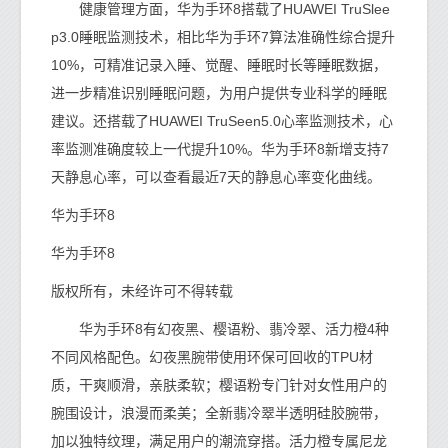
健康管理方面，华为手环8搭载了HUAWEI TruSlee
p3.0睡眠监测技术，相比华为手环7算法准确性综合提升
10%，可精准记录入睡、觉醒、睡眠时长等睡眠数据，
进一步精准识别睡眠问题，为用户提供专业科学的睡眠
建议。还搭载了HUAWEI TruSeen5.0心率监测技术，心
率监测准确度较上一代提升10%。华为手环8新增支持7
天静息心率，可以查看最近7天的静息心率变化曲线。
华为手环8
华为手环8
版权所有，未经许可不得转载
华为手环8有幻夜黑、樱语粉、翡冷翠、活力橙4种
不同风格配色。幻夜黑腕带使用环保可回收的TPU材
质，干爽顺滑，亲肤柔软；樱语粉专门针对女性用户的
腕围设计，浪漫而柔美；全新翡冷翠半透明硅胶腕带，
加以独特纹理，满足用户的潮流穿搭。活力橙专属尼龙