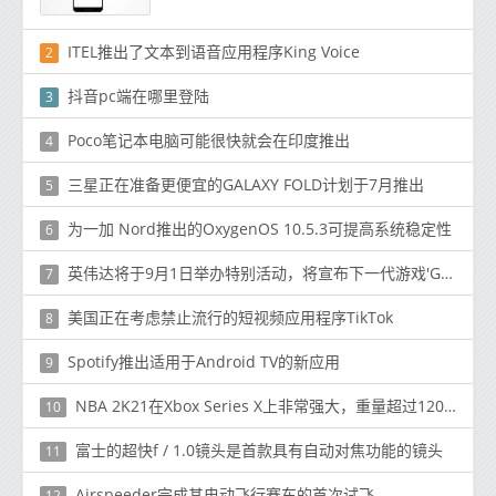
ITEL推出了文本到语音应用程序King Voice
2
抖音pc端在哪里登陆
3
Poco笔记本电脑可能很快就会在印度推出
4
三星正在准备更便宜的GALAXY FOLD计划于7月推出
5
为一加 Nord推出的OxygenOS 10.5.3可提高系统稳定性
6
英伟达将于9月1日举办特别活动，将宣布下一代游戏'GeForce RTX'图形卡
7
美国正在考虑禁止流行的短视频应用程序TikTok
8
Spotify推出适用于Android TV的新应用
9
NBA 2K21在Xbox Series X上非常强大，重量超过120GB
10
富士的超快f / 1.0镜头是首款具有自动对焦功能的镜头
11
Airspeeder完成其电动飞行赛车的首次试飞
12