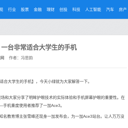
观
行业
股票
金融
理财
创投
科技
人工智能
汽车
房产
！一台非常适合大学生的手机
经网
作者：冯思韵
常适合大学生的手机】，今天小绿就为大家解答一下。
现场和大家分享了明眸护眼技术的实际体验和手机屏幕护眼的重要性。在
手机重度使用者推荐了一加Ace3。
教育博主张雪峰还现身一加发布会，为一加Ace3站台。让人万万没