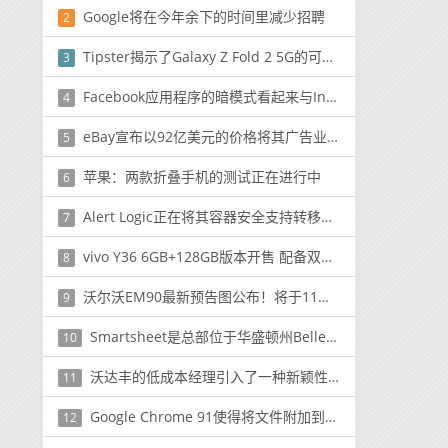
Google将在今年余下的时间里减少招聘
2
Tipster揭示了Galaxy Z Fold 2 5G的可能发布和发布日期
3
Facebook应用程序的暗模式看起来与Instagram不同
4
eBay宣布以92亿美元的价格将其广告业务出售给Adevinta
5
苹果：两款折叠手机的测试正在进行中
6
Alert Logic正在将其容器安全支持转移到Amazon Web Services之外
7
vivo Y36 6GB+128GB版本开售 配备双存扩展技术
8
沃尔沃EM90最新预告图公布！将于11月12日正式亮相
9
Smartsheet是总部位于华盛顿州Bellevue的商业软件制造商
10
沃达丰的低成本经理引入了一种新颖性使其不那么吸引人
11
Google Chrome 91使得将文件附加到电子邮件变得更容易
12