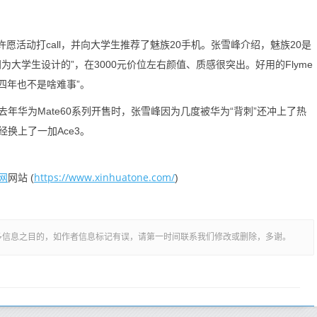
活动打call，并向大学生推荐了魅族20手机。张雪峰介绍，魅族20是
大学生设计的”，在3000元价位左右颜值、质感很突出。好用的Flyme
四年也不是啥难事”。
为Mate60系列开售时，张雪峰因为几度被华为“背刺”还冲上了热
换上了一加Ace3。
网
https://www.xinhuatone.com/
网站 (
)
多信息之目的，如作者信息标记有误，请第一时间联系我们修改或删除，多谢。