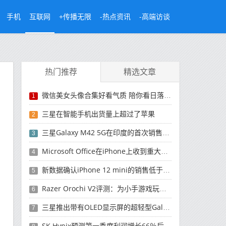
手机
互联网
+传播无限
-热点资讯
-高端访谈
热门推荐
精选文章
微信美女头像合集好看气质 陪你看日落的人比日落更浪漫
1
三星在智能手机出货量上超过了苹果
2
三星Galaxy M42 5G在印度的首次销售将于今晚开始
3
Microsoft Office在iPhone上收到重大更新
4
新数据确认iPhone 12 mini的销售低于预期
5
Razer Orochi V2评测：为小手游戏玩家设计的鼠标
6
三星推出带有OLED显示屏的超轻型Galaxy Book Pro和Galaxy Book Pro 360笔记本电脑
7
SK Hynix预测第一季度利润增长66％后，对芯片的需求将增强