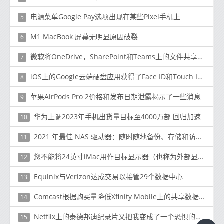
电源菜单Google Pay选项出现在某些Pixel手机上
5
M1 MacBook 屏幕无明显原因破裂
6
微软将OneDrive，SharePoint和Teams上的文件共享限制提高到250GB
7
iOS上的Google云端硬盘应用获得了Face ID和Touch ID支持
8
苹果AirPods Pro 2价格和发布日期泄露揭示了一些消息
9
华为上调2023年手机出货量目标至4000万部 回归加速
10
2021 年最佳 NAS 驱动器：随时随地备份、存储和访问您的数据
11
您不能将24英寸iMac用作目标显示器（也称为外部显示器）
12
Equinix与Verizon达成交易以接管29个数据中心
13
Comcast根据购买量降低Xfinity Mobile上的共享数据价格
14
Netflix上的泰德邦迪纪录片又把我变成了一个恐惧的青少年
15