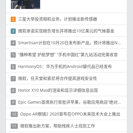
三星大举投资相机业务，计划推出新传感器
2
微软承诺实现碳负增长并将推出10亿美元的气候基金
3
Smartisan计划在10月20日发布新产品，预计将推出Nut Pro 4
4
“播种希望 护航梦想” “手机中国红”第九站活动完美收官
5
HarmonyOS：华为手机的Android替代品已经发布
6
微软，任天堂和索尼将合作提高游戏安全性
7
Honor X10 Max的渲染和显示详细信息出现
8
Epic Games首席执行官批评苹果，谷歌应用商店“绝对垄断”
9
Oppo AR眼镜2 2020宣布在OPPO未来技术大会上推出
10
微软推出新方案，帮助残疾人士找到工作
11