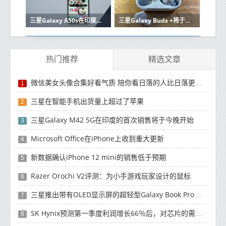
三星Galaxy A50s在印度永久降价高达2500卢比
三星Galaxy Buds +将于发布前几天获得IMDA认证
热门推荐
精选文章
微信美女头像合集好看气质 陪你看日落的人比日落更浪漫
1
三星在智能手机出货量上超过了苹果
2
三星Galaxy M42 5G在印度的首次销售将于今晚开始
3
Microsoft Office在iPhone上收到重大更新
4
新数据确认iPhone 12 mini的销售低于预期
5
Razer Orochi V2评测：为小手游戏玩家设计的鼠标
6
三星推出带有OLED显示屏的超轻型Galaxy Book Pro和Galaxy Book Pro 360笔记本电脑
7
SK Hynix预测第一季度利润增长66％后，对芯片的需求将增强
8