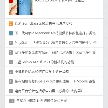
iQOO Z3 5G将于下月在印度推出
红米 SonicBass无线耳机在尼泊尔发布
2
下一代Apple MacBook Air将提供多种颜色选择，类似于新的24英寸iMac
3
PlayStation 5被吹捧为“ 20年来最令人兴奋的硬件”，但是它能达到Xbox Series X的水平吗？
4
空气净化器全国排名前十品牌（热销榜十大空气净化器品牌）
5
三星Galaxy M31和M21的新相机的功能
6
小编教你Mac如何连接多个蓝牙音箱
7
带有相机修复的Galaxy S21更新适用于 T-Mobile 设备
8
电商平台设计包括哪些内容（必备的3大内容）
9
三星以旧换新计划的最佳替代方案
10