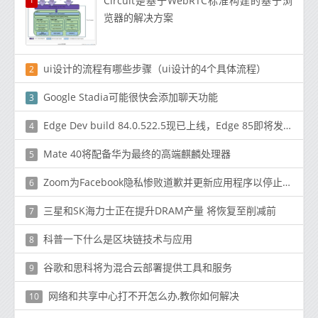
Circuit是基于WebRTC标准构建的基于浏
览器的解决方案
ui设计的流程有哪些步骤（ui设计的4个具体流程）
2
Google Stadia可能很快会添加聊天功能
3
Edge Dev build 84.0.522.5现已上线，Edge 85即将发布
4
Mate 40将配备华为最终的高端麒麟处理器
5
Zoom为Facebook隐私惨败道歉并更新应用程序以停止数据共享
6
三星和SK海力士正在提升DRAM产量 将恢复至削减前
7
科普一下什么是区块链技术与应用
8
谷歌和思科将为混合云部署提供工具和服务
9
网络和共享中心打不开怎么办,教你如何解决
10