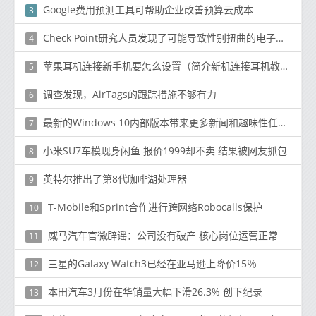
Google费用预测工具可帮助企业改善预算云成本
3
Check Point研究人员发现了可能导致性别扭曲的电子邮件漏洞
4
苹果耳机连接新手机要怎么设置（简介新机连接耳机教程）
5
调查发现，AirTags的跟踪措施不够有力
6
最新的Windows 10内部版本带来更多新闻和趣味性任务栏改进
7
小米SU7车模现身闲鱼 报价1999却不卖 结果被网友抓包
8
英特尔推出了第8代咖啡湖处理器
9
T-Mobile和Sprint合作进行跨网络Robocalls保护
10
威马汽车官微辟谣：公司没有破产 核心岗位运营正常
11
三星的Galaxy Watch3已经在亚马逊上降价15％
12
本田汽车3月份在华销量大幅下滑26.3% 创下纪录
13