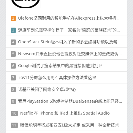
Ulefone坚固耐用的智能手机在Aliexpress上以大幅折扣出售
2
魅族前副总裁李楠创建了一家名为“愤怒的苗族技术”的新公司
3
OpenStack Stein版本引入了新的多云编排功能以及帮助实现边缘计算用例的增强功能
4
Newsom并未直接说他会提议对社交媒体上的更改或伪造视频进行监管
5
Google测试了搜索结果中的黑链接但遭到批评
6
ios11分屏怎么用呢？具体操作方法看这里
7
诺基亚关闭了网络安全卓越中心
8
索尼PlayStation 5游戏控制器DualSense的新功能已经出现
9
Netflix 在 iPhone 和 iPad 上推出 Spatial Audio
10
曝佳能明年将发布四支L级大光定 或采用一种全新技术
11