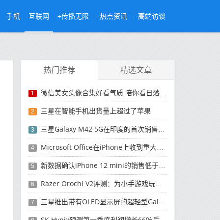
手机
互联网
+传播无限
-热点资讯
-高端访谈
热门推荐
精选文章
微信美女头像合集好看气质 陪你看日落的人比日落更浪漫
1
三星在智能手机出货量上超过了苹果
2
三星Galaxy M42 5G在印度的首次销售将于今晚开始
3
Microsoft Office在iPhone上收到重大更新
4
新数据确认iPhone 12 mini的销售低于预期
5
Razer Orochi V2评测：为小手游戏玩家设计的鼠标
6
三星推出带有OLED显示屏的超轻型Galaxy Book Pro和Galaxy Book Pro 360笔记本电脑
7
SK Hynix预测第一季度利润增长66％后，对芯片的需求将增强