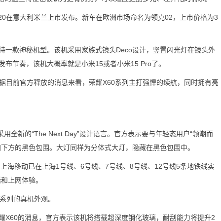
0在意大利米兰上市发布。新车在欧洲市场命名为领克02，上市价格为3
款神秘机型。该机采用家族式镜头Deco设计，竖置闪光灯在镜头外
节奏，该机大概率就是小米15或者小米15 Pro了。
据目前官方释放的消息来看，荣耀X60系列主打强悍的续航，同时拥有亮
新的“The Next Day”设计语言。官方表示要与年轻态用户“领潮而
加下方的黑色包围。大灯同样为分体式大灯，隐藏在黑色包围中。
海移动已在上海1号线、6号线、7号线、8号线、12号线5条地铁线实
话和上网体验。
系列的真机外观。
60的消息，官方表示该机将搭载超深度钢化玻璃，耐刮能力将提升2