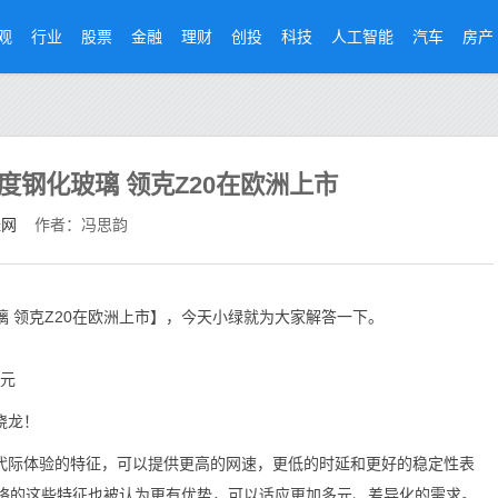
观
行业
股票
金融
理财
创投
科技
人工智能
汽车
房产
度钢化玻璃 领克Z20在欧洲上市
经网
作者：冯思韵
璃 领克Z20在欧洲上市】，今天小绿就为大家解答一下。
万元
骁龙！
代际体验的特征，可以提供更高的网速，更低的时延和更好的稳定性表
网络的这些特征也被认为更有优势，可以适应更加多元、差异化的需求。