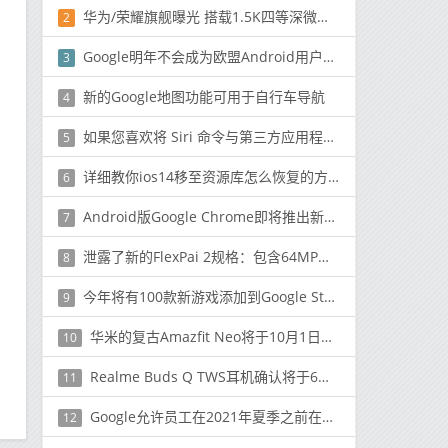
华为/荣耀旗舰曝光 搭载1.5K四等深微曲屏 还有3D人脸识别
2
Google明年不会成为欧盟Android用户的默认搜索引擎
3
新的Google地图功能可用于自行车导航
4
如果您喜欢将 Siri 命令与第三方应用程序一起使用，那么升级到 iOS 15 似乎不是一个好主意
5
详细教你ios14移至资源库怎么恢复的方法
6
Android版Google Chrome即将推出新的自动填充用户界面
7
泄露了新的FlexPai 2规格：包含64MP四摄像头，SD865等
8
今年将有100款新游戏添加到Google Stadia中
9
华米的复古Amazfit Neo将于10月1日推出
10
Realme Buds Q TWS耳机确认将于6月25日在印度推出
11
Google允许员工在2021年夏季之前在家工作
12