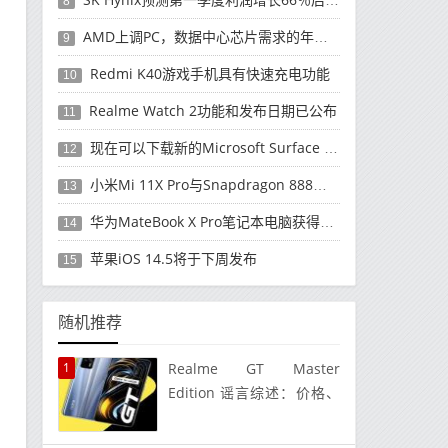
8
AMD上调PC，数据中心芯片需求的年度收入预测
9
Redmi K40游戏手机具有快速充电功能
10
Realme Watch 2功能和发布日期已公布
11
现在可以下载新的Microsoft Surface Duo更新
12
小米Mi 11X Pro与Snapdragon 888处理器一起发布
13
华为MateBook X Pro笔记本电脑获得全新升级
14
苹果iOS 14.5将于下周发布
15
随机推荐
1
Realme GT Master
Edition 谣言综述：价格、
规格、发布日期以及目前我
们所知道的一切