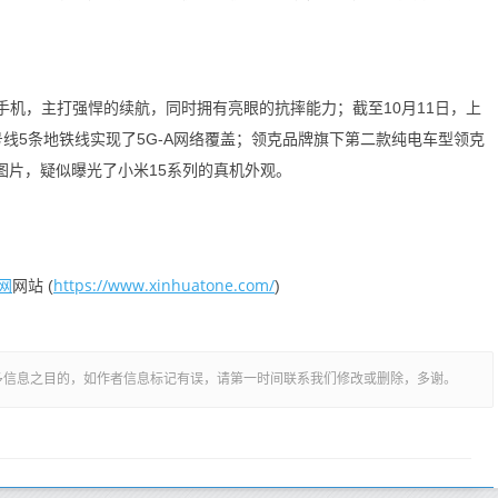
机，主打强悍的续航，同时拥有亮眼的抗摔能力；截至10月11日，上
号线5条地铁线实现了5G-A网络覆盖；领克品牌旗下第二款纯电车型领克
图片，疑似曝光了小米15系列的真机外观。
网
https://www.xinhuatone.com/
网站 (
)
多信息之目的，如作者信息标记有误，请第一时间联系我们修改或删除，多谢。