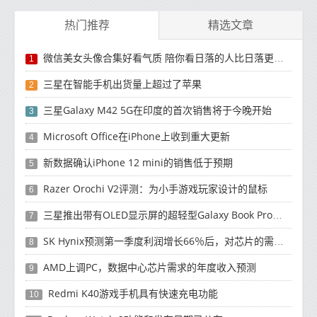
热门推荐
精选文章
微信美女头像合集好看气质 陪你看日落的人比日落更浪漫
1
三星在智能手机出货量上超过了苹果
2
三星Galaxy M42 5G在印度的首次销售将于今晚开始
3
Microsoft Office在iPhone上收到重大更新
4
新数据确认iPhone 12 mini的销售低于预期
5
Razer Orochi V2评测：为小手游戏玩家设计的鼠标
6
三星推出带有OLED显示屏的超轻型Galaxy Book Pro和Galaxy Book Pro 360笔记本电脑
7
SK Hynix预测第一季度利润增长66％后，对芯片的需求将增强
8
AMD上调PC，数据中心芯片需求的年度收入预测
9
Redmi K40游戏手机具有快速充电功能
10