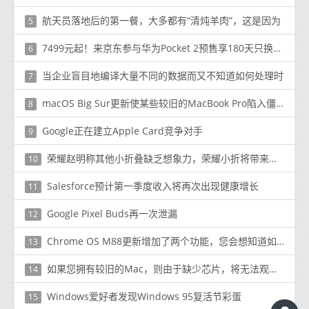
航天员落地后的第一餐，大多都有“清炖羊肉”，这是因为
5
7499元起！来京东参与华为Pocket 2预售享180天只换不修
6
当企业盲目地编译大量不同的数据而又不知道如何处理时
7
macOS Big Sur更新使某些较旧的MacBook Pro陷入僵局
8
Google正在建立Apple Card竞争对手
9
荣耀赵明称其他小折叠缺乏想象力，荣耀小折将带来独特价值
10
Salesforce预计第一季度收入将再次出现健康增长
11
Google Pixel Buds再一次泄漏
12
Chrome OS M88更新增加了两个功能，您会想知道如果没有
13
如果您拥有较旧的Mac，则由于缺少芯片，将无法观看4K Netflix
14
Windows爱好者发现Windows 95复活节彩蛋
15