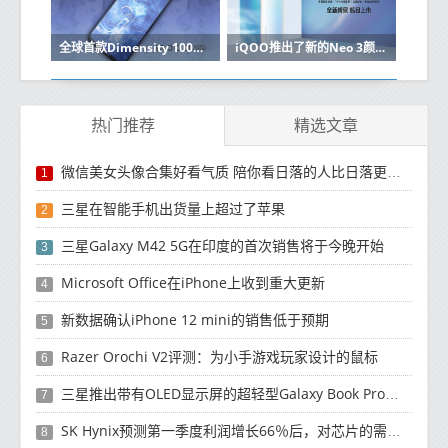
全球首款Dimensity 1000+智能手机iQOO Z1售价350美元
iQOO推出了新的Neo 3颜色变体和视频帧速率增强功能
热门推荐
精选文章
微信美女头像合集好看气质 陪你看日落的人比日落更浪漫
1
三星在智能手机出货量上超过了苹果
2
三星Galaxy M42 5G在印度的首次销售将于今晚开始
3
Microsoft Office在iPhone上收到重大更新
4
新数据确认iPhone 12 mini的销售低于预期
5
Razer Orochi V2评测：为小手游戏玩家设计的鼠标
6
三星推出带有OLED显示屏的超轻型Galaxy Book Pro和Galaxy Book Pro 360笔记本电脑
7
SK Hynix预测第一季度利润增长66％后，对芯片的需求将增强
8