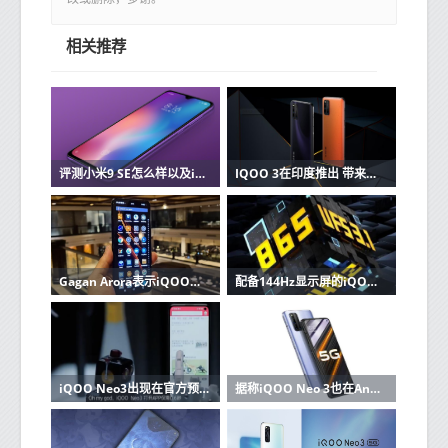
相关推荐
评测小米9 SE怎么样以及iQOO手机如何
IQOO 3在印度推出 带来支持5G的Snapdragon 865
Gagan Arora表示iQOO即将在印度进入线下零售市场
配备144Hz显示屏的iQOO Neo 3将成为最实惠的Snapdragon 865手机
iQOO Neo3出现在官方预告片中
据称iQOO Neo 3也在AnTuTu上得分超过600000