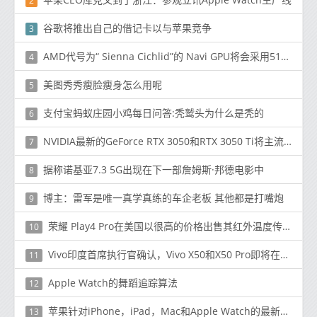
2
谷歌将推出自己的借记卡以与苹果竞争
3
AMD代号为“ Sienna Cichlid”的 Navi GPU将会采用5120流处理器
4
美图秀秀瘦脸瘦身怎么用呢
5
支付宝蚂蚁庄园小鸡每日问答:秃鹫头为什么是秃的
6
NVIDIA最新的GeForce RTX 3050和RTX 3050 Ti将主流游戏带入笔记本电脑
7
据称诺基亚7.3 5G出现在下一部詹姆斯·邦德电影中
8
博主：雷军是唯一真学真练的车企老板 其他都是打嘴炮
9
荣耀 Play4 Pro在美国以很高的价格出售其红外温度传感器功能
10
Vivo印度首席执行官确认，Vivo X50和X50 Pro即将在印度推出
11
Apple Watch的舞蹈追踪算法
12
苹果针对iPhone，iPad，Mac和Apple Watch的最新软件更新
13