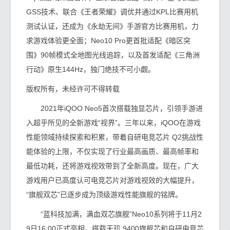
GSS技术、联合《王者荣耀》调优并通过KPL比赛用机
测试认证，还成为《永劫无间》手游官方比赛用机，力
求游戏体验更全面；Neo10 Pro更首批适配《暗区突
围》90帧模式全地图光线追踪，以及首发适配《三角洲
行动》原生144Hz，独门绝技不可小觑。
版权所有，未经许可不得转载
2021年iQOO Neo5首次搭载独显芯片，引领手游进
入超乎所见的全新游戏“视界”。三年以来，iQOO在游戏
性能领域持续探索和积累，带着自研电竞芯片 Q2挑战性
能体验的上限，不仅实现了行业最高画质、最高帧率和
最低功耗，还将游戏视效带到了全新高度。现在，广大
游戏用户已高度认可电竞芯片对游戏视效的大幅提升，
“旗舰双芯”已逐步成为顶级游戏性能旗舰的铭牌。
“蓝科技加满，满血双芯旗舰”Neo10系列将于11月2
9日16:00正式亮相，搭载天玑 9400旗舰芯和自研电竞芯