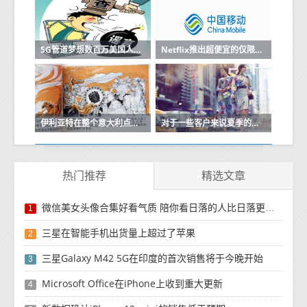
5G管道梦想数百万美国人仍然缺乏宽带
Netflix推出超便宜的仅限移动订阅
伊利亚特在整个意大利点燃了500多个天线就在那里
对于一些客户来说夏季的Wind Tre增加了
热门推荐
精选文章
微信美女头像合集好看气质 陪你看日落的人比日落更浪漫
1
三星在智能手机出货量上超过了苹果
2
三星Galaxy M42 5G在印度的首次销售将于今晚开始
3
Microsoft Office在iPhone上收到重大更新
4