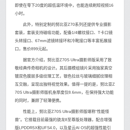
即使在零下20度的超低温环境中，也能连续刷短视频16
小时。
此外，特别定制的努比亚Z70系列还提供专业摄影
套装，套装支持磁吸功能，配备1/4螺纹接口、T卡口镜
头转接口、67mm滤镜转接环和冷靴接口等丰富拓展接
口，售价899元起。
据官方介绍，努比亚Z70S Ultra摄影师版采用了致
敬经典传奇相机的设计。其后摄模组镜片采用独家真空
镀双色膜层多级纹理工艺，银色拉丝与玻璃细腻纹理相
互交融，呈现出独特视觉效果。值得一提的是，努比亚Z
70S Ultra摄影师版机身厚度仅8.6mm，在保持强大功能
的同时，兼顾了轻薄便携。
性能上，努比亚Z70S Ultra摄影师版堪称“性能怪
兽”。它搭载目前最强的骁龙8至尊版处理器，配合增强
版LPDDR5X和UFS4.0，以及星云AI OS的超强性能引