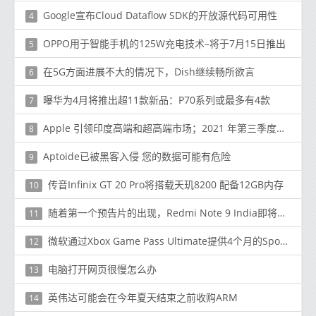
Google宣布Cloud Dataflow SDK的开放源代码可用性
4
OPPO用于智能手机的125W充电技术–将于7月15日推出
5
在5G方面进展不大的情况下，Dish继续畅所欲言
6
曝华为4月将推出超11款新品：P70系列或最多有4款
7
Apple 引领印度高端和超高端市场；2021 年第三季度实现惊人的 212% 同比增长
8
Aptoide已被黑客入侵 您的数据可能有危险
9
传音Infinix GT 20 Pro将搭载天玑8200 配备12GB内存
10
随着第一个预告片的出现，Redmi Note 9 India即将发布
11
微软通过Xbox Game Pass Ultimate提供4个月的Spotify Premium
12
电脑打开网页很慢怎么办
13
英伟达可能会在今年夏天结束之前收购ARM
14