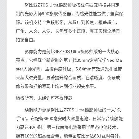
努比亚Z70S Ultra摄影师版搭载与豪威科技共同定
制的光影大师990旗舰传感器，为感光性能提供了坚实保
障。该机支持全焦段影像，从超广到长焦，覆盖超广、
广角、人文、人像、长焦等多个焦段，真正实现全场景
拍摄自由。
影像能力是努比亚Z70S Ultra摄影师版的一大核心
亮点。它搭载全新定制的第五代35mm定制光学Neo Ma
ster大师光眸，主摄再度升级，5.84mm有效通光孔径带
来超大进光量，显著提升综合画质，在清晰度、夜景成
像效果和抓拍表现上均达到行业领先水平。
版权所有，未经许可不得转载
续航能力更是努比亚Z70S Ultra摄影师版的一大“杀
手锏”。它配备6600毫安时大容量电池，日常综合续航能
力高达40小时。第三代南海电池采用半固态电池技术，
拥有10%的超高硅含量，能量密度比高达831瓦时每升。