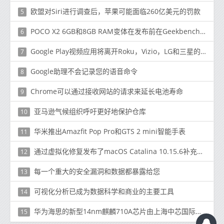
欧盟对Siri进行调查后，苹果可能面临260亿​​美元的罚款
5
POCO X2 6GB和8GB RAM变体在发布前在Geekbench上列出
6
Google Play视频应用将离开Roku，Vizio，LG和三星的电视平台
7
Google助理不会记录您的语音命令
8
Chrome可以通过接收网站的请求来延长电池寿命
9
亚马逊气候组织呼吁更好地保护仓库
10
华米推出Amazfit Pop Pro和GTS 2 mini智能手表
11
通过虚拟化修复发布了macOS Catalina 10.15.6补充更新
12
每一个重大的安全漏洞和数据都暴露给您
13
可视化分析已成为数据科学和商业的主要工具
14
华为海思的新型14nm麒麟710A芯片由上海中芯国际制造
15