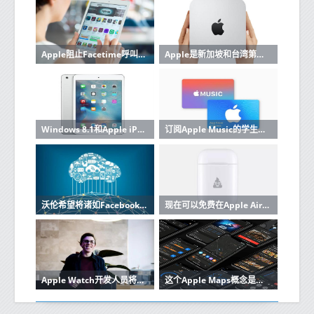
Apple阻止Facetime呼叫者可以在回答之前互相倾听
Apple是新加坡和台湾第三方太阳能认证计划的一部分
Windows 8.1和Apple iPad的OneNote笔记应用程序现在可以分析笔迹
订阅Apple Music的学生可以免费使用Apple TV Plus
沃伦希望将诸如Facebook Amazon Google和Apple之类的科技巨头瓦解
现在可以免费在Apple AirPod充电盒上刻上表情符号
Apple Watch开发人员将本周末收益的100％捐赠给澳大利亚丛林大火
这个Apple Maps概念是我们所有人应得的导航应用程序