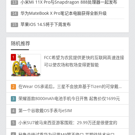
小米Mi 11X Pro与Snapdragon 888处理器一起发布
13
华为MateBook X Pro笔记本电脑获得全新升级
14
苹果iOS 14.5将于下周发布
15
随机推荐
1
FCC希望为农民提供更快的互联网高速连接
可以使农场和牧场变得更智能
在Wear OS承诺后，三星不会放弃基于Tizen的可穿戴设备
2
荣耀首款8000mAh电池手机今日开售 起售价仅1699元
3
第一个谷歌戴OS手表与eSIM
4
小米SU7被马来西亚游客围观：29.99万还是很便宜的
5
秘鲁总统试乘华为问界M9赞不绝口 并期待技术出口
6