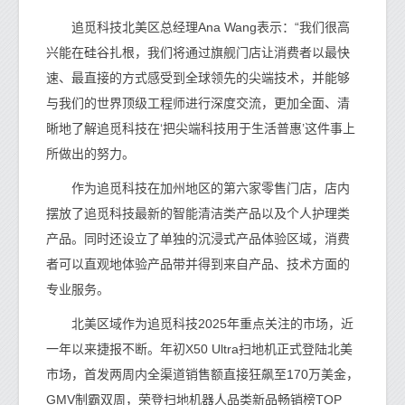
追觅科技北美区总经理Ana Wang表示：“我们很高
兴能在硅谷扎根，我们将通过旗舰门店让消费者以最快
速、最直接的方式感受到全球领先的尖端技术，并能够
与我们的世界顶级工程师进行深度交流，更加全面、清
晰地了解追觅科技在‘把尖端科技用于生活普惠’这件事上
所做出的努力。
作为追觅科技在加州地区的第六家零售门店，店内
摆放了追觅科技最新的智能清洁类产品以及个人护理类
产品。同时还设立了单独的沉浸式产品体验区域，消费
者可以直观地体验产品带并得到来自产品、技术方面的
专业服务。
北美区域作为追觅科技2025年重点关注的市场，近
一年以来捷报不断。年初X50 Ultra扫地机正式登陆北美
市场，首发两周内全渠道销售额直接狂飙至170万美金，
GMV制霸双周，荣登扫地机器人品类新品畅销榜TOP