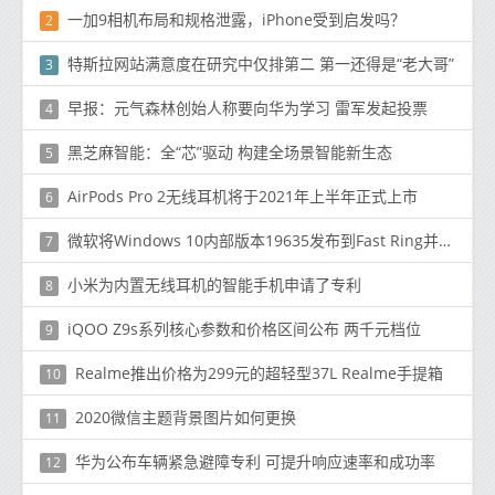
一加9相机布局和规格泄露，iPhone受到启发吗？
2
特斯拉网站满意度在研究中仅排第二 第一还得是“老大哥”
3
早报：元气森林创始人称要向华为学习 雷军发起投票
4
黑芝麻智能：全“芯”驱动 构建全场景智能新生态
5
AirPods Pro 2无线耳机将于2021年上半年正式上市
6
微软将Windows 10内部版本19635发布到Fast Ring并提供更多修复
7
小米为内置无线耳机的智能手机申请了专利
8
iQOO Z9s系列核心参数和价格区间公布 两千元档位
9
Realme推出价格为299元的超轻型37L Realme手提箱
10
2020微信主题背景图片如何更换
11
华为公布车辆紧急避障专利 可提升响应速率和成功率
12