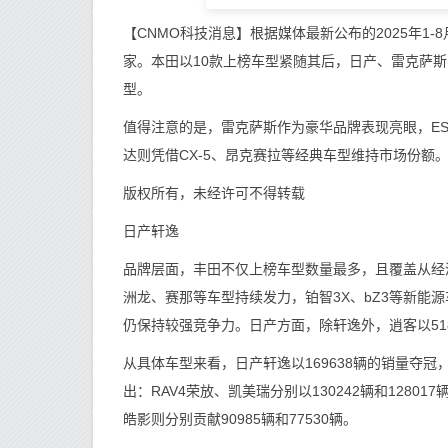
【CNMO科技消息】根据媒体最新公布的2025年1-
家。本田以10款上榜车型紧随其后，日产、雷克萨
型。
值得注意的是，雷克萨斯作为豪华品牌表现亮眼，ES车型
达则凭借CX-5、昂克赛拉等经典车型维持市场份额
版权所有，未经许可不得转载
日产轩逸
品牌层面，丰田不仅上榜车型数量最多，且覆盖从经
洲龙、赛那等车型持续发力，铂智3X、bZ3等新能
仍保持较强竞争力。日产方面，除轩逸外，逍客以51
从具体车型来看，日产轩逸以169638辆的销量夺冠
出：RAV4荣放、凯美瑞分别以130242辆和1280
皓影则分别贡献90985辆和77530辆。