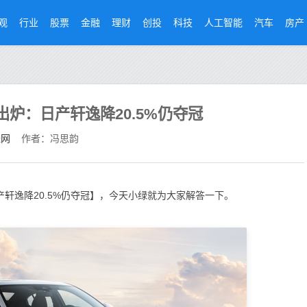
观
行业
股票
金融
理财
创投
科技
人工智能
汽车
房产
0出炉：日产轩逸降20.5%仍夺冠
经网
作者：冯思韵
日产轩逸降20.5%仍夺冠】，今天小绿就为大家解答一下。