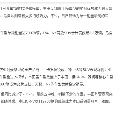
8月日系车销量TOP40榜单，丰田以18款上榜车型的绝对优势成为最大赢
斯、马自达则没有太多的统治力。不过，日产轩逸为单一销量最高的车
单款销量达79078辆，RX、NX两款SUV合计贡献超3.8万辆。马自
。
济型到豪华型的全产品线——卡罗拉锐放、锋兰达等SUV表现稳健，亚
源车型也进入榜单。本田虽车型数量少于丰田，但CR-V、雅阁等核心车型
897辆成为品牌支柱，天籁、N7等车型贡献稳定销量。
，但同比减少了20.5%，是前五中唯一销量下滑的车型。丰田阵营表现突
17辆紧随其后。本田CR-V以112738辆的成绩成为本田系销量冠军，雅阁、