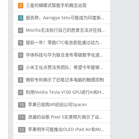
三星的蝴蝶式智能手机概念出现
2
报告称，Aarogya Setu可能成为印度新手机的强制性产品
3
Mozilla无法执行自己的愿景无法对在线服务启用更安全的用户身份验证
4
提前一年！零跑CTC电池首批通过动力电池新国标要求
5
华体科技与华为联合发布零碳数字化道路解决方案
6
小米王化点赞法务团队：希望今年能够有更多成果
7
微软专利揭示了旧笔记本电脑的触摸控制
8
利用Nvidia Tesla V100 GPU进行AI和HPC工作负载
9
苹果已收购VR初创公司Spaces
10
泄漏的谷歌 Pixel 5实景照片揭示了设计和Pixel 5s的绰号
11
苹果明年可能推出OLED iPad Air和Mini-LED MacBook Air
12