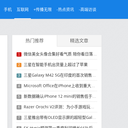
手机
互联网
+传播无限
-热点资讯
-高端访谈
热门推荐
精选文章
微信美女头像合集好看气质 陪你看日落的人比日落更浪漫
1
三星在智能手机出货量上超过了苹果
2
三星Galaxy M42 5G在印度的首次销售将于今晚开始
3
Microsoft Office在iPhone上收到重大更新
4
新数据确认iPhone 12 mini的销售低于预期
5
Razer Orochi V2评测：为小手游戏玩家设计的鼠标
6
三星推出带有OLED显示屏的超轻型Galaxy Book Pro和Galaxy Book Pro 360笔记本电脑
7
SK Hynix预测第一季度利润增长66％后，对芯片的需求将增强