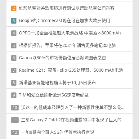
维珍航空对谷歌眼镜进行测试以帮助航空公司乘客
2
Google的Chromecast现在可在加拿大欧洲使用
3
OPPO一加全面推进超大电池战略 中端落地8000mAh
4
根据新报告，苹果将在2021年销售更多笔记本电脑
5
Gaana以30%的市场份额位居音频流图表之首
6
Realme C21：配备Helio G35处理器，5000 mAh电池
7
新诺基亚智能电视确认将于10月6日发布
8
TIM和爱立信刷新欧洲5G速度新纪录
9
沃达丰的低成本经理引入了一种新颖性使其不那么吸引人
10
三星Galaxy Z Fold 2在视频泄露的手中发现了巨大的折痕
11
一加8将完全融入5G时代首席执行官说
12