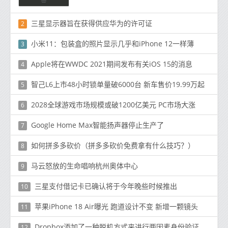
三星显示器旨在获得供应华为的许可证
2
小米11：包装盒的照片显示几乎和iPhone 12一样薄
3
Apple将在WWDC 2021期间发布有关iOS 15的消息
4
智己L6上市48小时锁单量破6000台 新车售价19.99万起
5
2028全球游戏市场规模或破1200亿美元 PC市场大涨
6
Google Home Max智能扬声器停止生产了
7
如何拼多多砍价（拼多多砍价免费拿有什么技巧？）
8
马云怒放的生命唱响杭州奥体中心
9
三星支付借记卡已确认将于今年晚些时候推出
10
苹果iPhone 18 Air曝光 跑道设计不变 新增一颗镜头
11
Dropbox添加了一种脱机方式来进行两因素身份验证
12