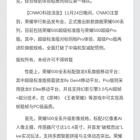
充，综合续航体验稳居同档位第一梯队。
【CNMO科技消息】11月24日晚间，CNMO注意
到，荣耀举行新品发布会，正式推出新款旗舰荣耀500系
列，目前包括荣耀500超级标准版与荣耀500超级Pro
版。其中，超级标准版对标同档Pro体验、超级Pro版再
进阶旗舰规格，全面打破了中端机型减配惯例。
版权所有，未经许可不得转载
性能上，荣耀500全系标配骁龙8系旗舰移动平台：
其中超级标准版搭载骁龙8s Gen4移动平台，Pro版则采
用骁龙8 Elite移动平台，并且支持幻影引擎3.0与AI超帧
+超分技术，在《原神》《王者荣耀》等游戏中可实现高
帧稳帧与PC级画质。
首先，荣耀500全系升级影像规格，标配2亿像素AI
人像主摄，传感器尺寸达1/1.4英寸，并首发“破框而出”L
ive实况玩法，支持多图智能拼接与主体动态突出。荣耀