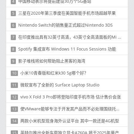
中国移动表示将提前建设30万个5G基站
4
三星在2020年第三季度在美国智能手机市场超越苹果
5
Nintendo Switch的销售量正式超过Nintendo 3DS
6
在印度推出具有32英寸高清，43英寸全高清面板的Mi TV 4A Horizo​​n Edition
7
Spotify 集成宣布 Windows 11 Focus Sessions 功能
8
影子堆栈将如何帮助阻止黑客的海湾
9
小米10青春版和红米k30 5g哪个好？
10
微软宣布了全新的 Surface Laptop Studio
11
vivo X Fold 3 Pro即将登陆印度手机市场 估计售价会涨
12
使VMware能够专注于开发其产品而不必处理围绕托管它们的问题
13
两款小米机型现身海外认证平台 其中一款还是4G机型
14
英特尔推出全新车载独立显卡A760A 将于2025年量产
15