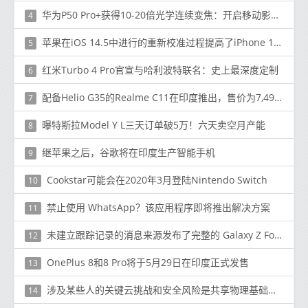
华为P50 Pro+获得10-20倍光学连续变焦：开启移动影像新时代
4
苹果在iOS 14.5中进行的重新校准过程提高了iPhone 11用户的电池健康百分比
5
红米Turbo 4 Pro官宣与哈利波特联名：史上最深度定制
6
配备Helio G35的Realme C11在印度推出，售价为7,499卢比（100美元）
7
曝特斯拉Model Y L三天订单破5万！六天卖空月产能
8
继苹果之后，谷歌将在印度生产智能手机
9
Cookstar可能会在2020年3月登陆Nintendo Switch
10
禁止使用 WhatsApp？该应用程序即将推出解决方案
11
未建立跟踪记录的消息来源发布了完整的 Galaxy Z Fold 3 规格，UDC 可能会令人失望
12
OnePlus 8和8 Pro将于5月29日在印度正式发售
13
涉及某些人的关键云挑战和安全风险是共享物理基础架构的事实
14