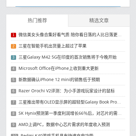
热门推荐
精选文章
微信美女头像合集好看气质 陪你看日落的人比日落更浪漫
1
三星在智能手机出货量上超过了苹果
2
三星Galaxy M42 5G在印度的首次销售将于今晚开始
3
Microsoft Office在iPhone上收到重大更新
4
新数据确认iPhone 12 mini的销售低于预期
5
Razer Orochi V2评测：为小手游戏玩家设计的鼠标
6
三星推出带有OLED显示屏的超轻型Galaxy Book Pro和Galaxy Book Pro 360笔记本电脑
7
SK Hynix预测第一季度利润增长66％后，对芯片的需求将增强
8
AMD上调PC，数据中心芯片需求的年度收入预测
9
Redmi K40游戏手机具有快速充电功能
10