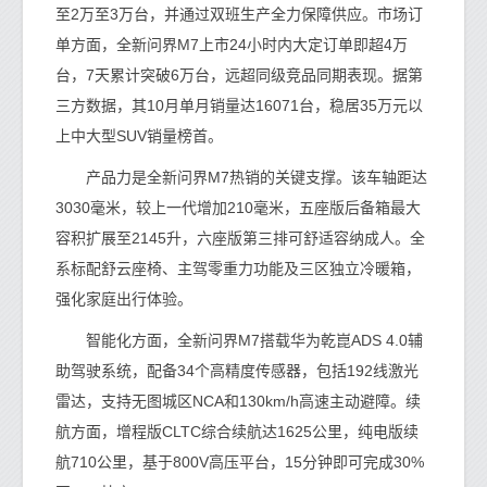
至2万至3万台，并通过双班生产全力保障供应。市场订
单方面，全新问界M7上市24小时内大定订单即超4万
台，7天累计突破6万台，远超同级竞品同期表现。据第
三方数据，其10月单月销量达16071台，稳居35万元以
上中大型SUV销量榜首。
产品力是全新问界M7热销的关键支撑。该车轴距达
3030毫米，较上一代增加210毫米，五座版后备箱最大
容积扩展至2145升，六座版第三排可舒适容纳成人。全
系标配舒云座椅、主驾零重力功能及三区独立冷暖箱，
强化家庭出行体验。
智能化方面，全新问界M7搭载华为乾崑ADS 4.0辅
助驾驶系统，配备34个高精度传感器，包括192线激光
雷达，支持无图城区NCA和130km/h高速主动避障。续
航方面，增程版CLTC综合续航达1625公里，纯电版续
航710公里，基于800V高压平台，15分钟即可完成30%