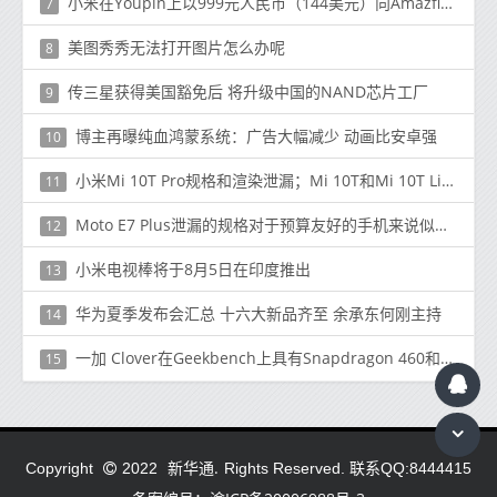
小米在Youpin上以999元人民币（144美元）向Amazfit X弯曲智能手表提供资金
7
美图秀秀无法打开图片怎么办呢
8
传三星获得美国豁免后 将升级中国的NAND芯片工厂
9
博主再曝纯血鸿蒙系统：广告大幅减少 动画比安卓强
10
小米Mi 10T Pro规格和渲染泄漏；Mi 10T和Mi 10T Lite也来了
11
Moto E7 Plus泄漏的规格对于预算友好的手机来说似乎很完美
12
小米电视棒将于8月5日在印度推出
13
华为夏季发布会汇总 十六大新品齐至 余承东何刚主持
14
一加 Clover在Geekbench上具有Snapdragon 460和4GB RAM表面
15
新华通.
Copyright
2022
Rights Reserved. 联系QQ:8444415