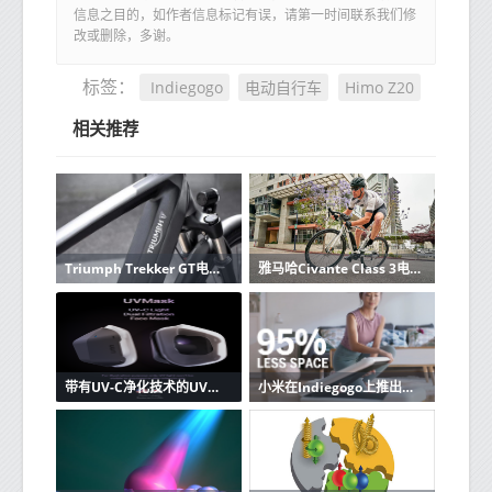
信息之目的，如作者信息标记有误，请第一时间联系我们修
改或删除，多谢。
Indiegogo
电动自行车
Himo Z20
标签：
相关推荐
Triumph Trekker GT电动自行车是该摩托车制造商的首款电动自行车
雅马哈Civante Class 3电动自行车的时速高达28mph
带有UV-C净化技术的UVMask防污染口罩以99美元的价格到达Indiegogo
小米在Indiegogo上推出了具有更紧凑设计的WalkingPad S1