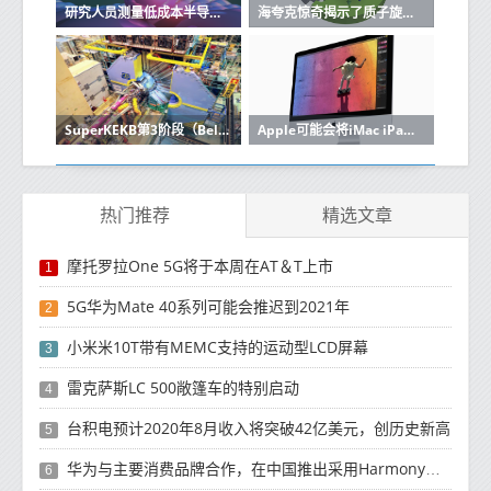
研究人员测量低成本半导体中近乎完美的性能
海夸克惊奇揭示了质子旋转拼图中更深的复杂性
SuperKEKB第3阶段（Belle II物理运行）开始
Apple可能会将iMac iPad和MacBook转换为彩色迷你LED屏幕
热门推荐
精选文章
摩托罗拉One 5G将于本周在AT＆T上市
1
5G华为Mate 40系列可能会推迟到2021年
2
小米米10T带有MEMC支持的运动型LCD屏幕
3
雷克萨斯LC 500敞篷车的特别启动
4
台积电预计2020年8月收入将突破42亿美元，创历史新高
5
华为与主要消费品牌合作，在中国推出采用HarmonyOS 2.0的智能家居产品
6