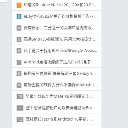
印度的Realme Narzo 20、20A和20 Pro价格在发布前就已泄漏
2
eBay宣布以92亿美元的价格将其广告业务出售给Adevinta
3
调查显示：三分之一的高端车意向者改买大众化品牌车
4
高通SM8735参数曝光 采用全大核设计 未用自研架构
5
此手链会干扰附近Alexa和Google Assistant扬声器的麦克风
6
Android点播功能终于进入Pixel 2系列
7
假期有AI更精彩 快来解锁三星Galaxy S24系列购机好礼
8
编辑图像的软件为什么不选择photoshop反而选择美图秀秀
9
早报：疑似华为Mate X6真机曝光 红旗发布“天工”平台
10
整个想法是使用户可以安全地访问Box中存储的所有文件
11
摩托罗拉razr收到Android 10更新，带有外部显示屏的新功能
12