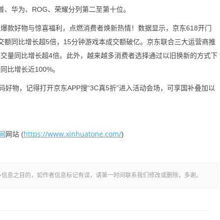
米、惠普、华为、ROG、荣耀分列第二至第十位。
码爆款好物与惊喜福利，点燃消费者焕新热情！数据显示，京东618开门
机成交额同比增长超5倍，15分钟游戏本成交额破亿。京东联合三大运营商推
成交量同比增长超4倍。此外，越来越多消费者选择通过以旧换新的方式下
同比增长近100%。
好物，记得打开京东APP搜“3C真5折”进入活动会场，可享国补叠加以
网
https://www.xinhuatone.com/
网站 (
)
多信息之目的，如作者信息标记有误，请第一时间联系我们修改或删除，多谢。