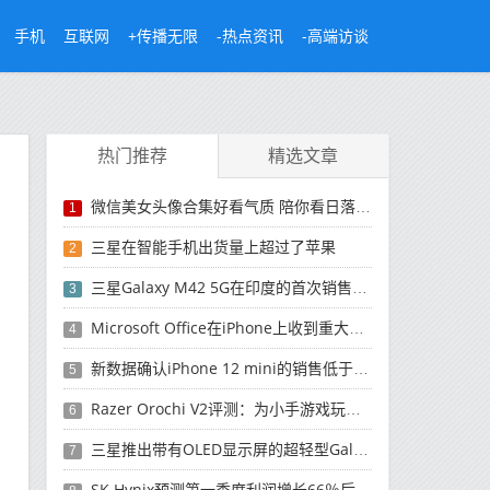
手机
互联网
+传播无限
-热点资讯
-高端访谈
热门推荐
精选文章
微信美女头像合集好看气质 陪你看日落的人比日落更浪漫
1
三星在智能手机出货量上超过了苹果
2
三星Galaxy M42 5G在印度的首次销售将于今晚开始
3
Microsoft Office在iPhone上收到重大更新
4
新数据确认iPhone 12 mini的销售低于预期
5
Razer Orochi V2评测：为小手游戏玩家设计的鼠标
6
三星推出带有OLED显示屏的超轻型Galaxy Book Pro和Galaxy Book Pro 360笔记本电脑
7
SK Hynix预测第一季度利润增长66％后，对芯片的需求将增强