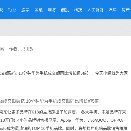
观
行业
股票
金融
理财
创投
科技
人工智能
汽车
房产
经网
作者：冯思韵
e成交额破亿 10分钟华为手机成交额同比增长超5倍】，今天小绿就为大家
让更多品牌在618的主场跑出了加速度。 各大手机、电脑品牌在京
门红4小时品牌销售榜显示，Apple、华为、vivo/iQOO、OPPO/一
oto成为最热销的TOP 10手机品牌。同时，联想稳居电脑品牌销售榜榜