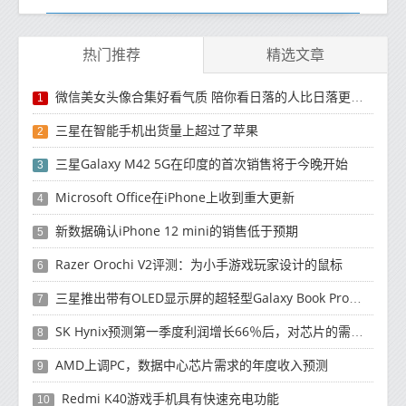
热门推荐
精选文章
微信美女头像合集好看气质 陪你看日落的人比日落更浪漫
1
三星在智能手机出货量上超过了苹果
2
三星Galaxy M42 5G在印度的首次销售将于今晚开始
3
Microsoft Office在iPhone上收到重大更新
4
新数据确认iPhone 12 mini的销售低于预期
5
Razer Orochi V2评测：为小手游戏玩家设计的鼠标
6
三星推出带有OLED显示屏的超轻型Galaxy Book Pro和Galaxy Book Pro 360笔记本电脑
7
SK Hynix预测第一季度利润增长66％后，对芯片的需求将增强
8
AMD上调PC，数据中心芯片需求的年度收入预测
9
Redmi K40游戏手机具有快速充电功能
10