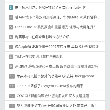
由于技术问题，NASA推迟了首次Ingenuity飞行
3
嘈杂环境下也能双向清晰通话，华为Mate 70系列堪称春节通话神器
4
OPPO Find X8系列厚度和重量曝光 轻薄与大屏兼具？
5
淘票票app在哪查看影城卡方法介绍
6
传Apple智能眼镜将于2027年底发布 具备多种外观设计
7
TikTok在欧盟因儿童广告被起诉
8
运动相机鼻祖GoPro考虑出售 股价盘后一度飙升逾27%
9
苹果本可以授予额外的功能API来支持Uber和Zoom
10
OnePlus降低了OxygenOS Beta发布的频率
11
GOOGLE智能助理会让您向朋友和家人发送提醒
12
华为或被排除在西班牙5G国家补助之外 前者已上诉！
13