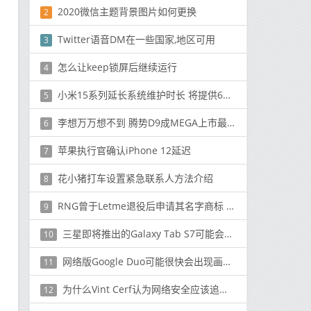
2020微信主题背景图片如何更换
2
Twitter语音DM在一些国家,地区可用
3
怎么让keep锁屏后继续运行
4
小米15系列延长系统维护时长 将提供6年澎湃OS更新
5
李想万万想不到 腾势D9成MEGA上市最大赢家：多出五千订单
6
苹果执行官确认iPhone 12延迟
7
花小猪打车设置紧急联系人方法介绍
8
RNG曾于Letme退役后申请其名字商标 早就埋下伏笔？
9
三星即将推出的Galaxy Tab S7可能会放弃用于液晶显示器的Super AMOLED
10
网络版Google Duo可能很快会出现画中画模式
11
为什么Vint Cerf认为网络安全应该追溯到未来
12