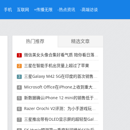
手机
互联网
+传播无限
-热点资讯
-高端访谈
热门推荐
精选文章
微信美女头像合集好看气质 陪你看日落的人比日落更浪漫
1
三星在智能手机出货量上超过了苹果
2
三星Galaxy M42 5G在印度的首次销售将于今晚开始
3
Microsoft Office在iPhone上收到重大更新
4
新数据确认iPhone 12 mini的销售低于预期
5
Razer Orochi V2评测：为小手游戏玩家设计的鼠标
6
三星推出带有OLED显示屏的超轻型Galaxy Book Pro和Galaxy Book Pro 360笔记本电脑
7
SK Hynix预测第一季度利润增长66％后，对芯片的需求将增强