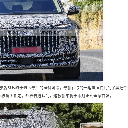
舰SUV终于进入最后的准备阶段。最新获取的一组谍照捕捉到了奥迪Q
后一次被镜头锁定。外界普遍认为，这款新车将于本月正式全球首发。