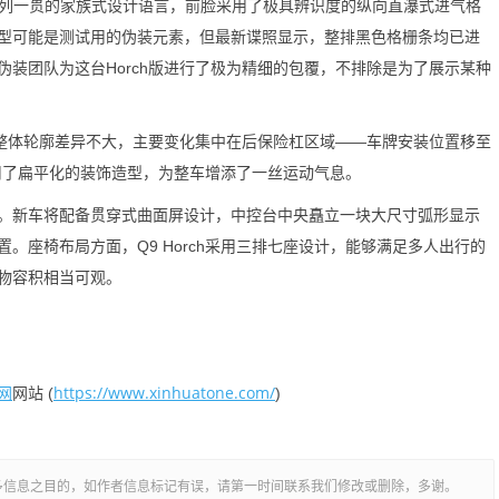
ch系列一贯的家族式设计语言，前脸采用了极具辨识度的纵向直瀑式进气格
型可能是测试用的伪装元素，但最新谍照显示，整排黑色格栅条均已进
装团队为这台Horch版进行了极为精细的包覆，不排除是为了展示某种
的整体轮廓差异不大，主要变化集中在后保险杠区域——车牌安装位置移至
用了扁平化的装饰造型，为整车增添了一丝运动气息。
新车将配备贯穿式曲面屏设计，中控台中央矗立一块大尺寸弧形显示
。座椅布局方面，Q9 Horch采用三排七座设计，能够满足多人出行的
物容积相当可观。
网
https://www.xinhuatone.com/
网站 (
)
多信息之目的，如作者信息标记有误，请第一时间联系我们修改或删除，多谢。