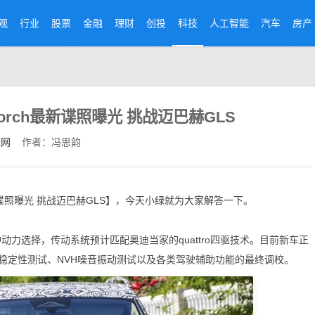
观
行业
股票
金融
理财
创投
科技
人工智能
汽车
房产
Horch最新谍照曝光 挑战迈巴赫GLS
经网
作者：冯思韵
最新谍照曝光 挑战迈巴赫GLS】，今天小绿就为大家解答一下。
动力选择，传动系统预计匹配奥迪当家的quattro四驱技术。目前新车正
稳定性测试、NVH噪音振动测试以及各类驾驶辅助功能的最终调校。