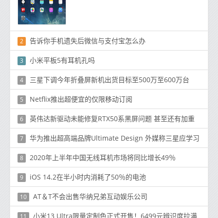
告诉你手机遗失后微信与支付宝怎么办
2
小米平板5有耳机孔吗
3
三星下调今年折叠屏新机出货目标至500万至600万台
4
Netflix推出超便宜的仅限移动订阅
5
英伟达新驱动未能修复RTX50系黑屏问题 甚至还有加重
6
华为推出超高端品牌Ultimate Design 外媒称三星应学习
7
2020年上半年中国无线耳机市场将同比增长49％
8
iOS 14.2在半小时内消耗了50％的电池
9
AT＆T不会出售华纳兄弟互动娱乐公司
10
小米13 Ultra限量定制色正式开售！6499元辨识度拉满
11