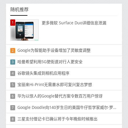
随机推荐
1
更多微软 Surface Duo详细信息泄漏
Google为智能助手设备增加了灵敏度调整
2
哈曼希望利用5G使街道对行人更安全
3
谷歌镜头集成到相机应用程序
4
宝丽来Hi-Print无需墨水即可复兴复古梦想
5
华为以惊人的Google替代方案令数百万用户惊讶
6
Google Doodle向140岁生日的美国牛仔哲学家威尔·罗杰斯致敬
7
三星支付借记卡已确认将于今年晚些时候推出
8