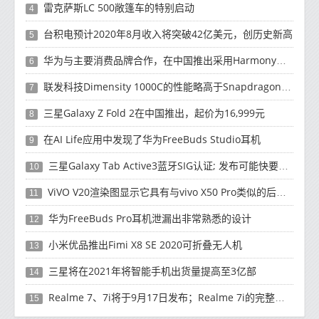
雷克萨斯LC 500敞篷车的特别启动
4
台积电预计2020年8月收入将突破42亿美元，创历史新高
5
华为与主要消费品牌合作，在中国推出采用HarmonyOS 2.0的智能家居产品
6
联发科技Dimensity 1000C的性能略高于Snapdragon 765G
7
三星Galaxy Z Fold 2在中国推出，起价为16,999元
8
在AI Life应用中发现了华为FreeBuds Studio耳机
9
三星Galaxy Tab Active3蓝牙SIG认证; 发布可能快要结束了
10
ViVO V20渲染图显示它具有与vivo X50 Pro类似的后部设计
11
华为FreeBuds Pro耳机泄漏出非常熟悉的设计
12
小米优品推出Fimi X8 SE 2020可折叠无人机
13
三星将在2021年将智能手机出货量提高至3亿部
14
Realme 7、7i将于9月17日发布；Realme 7i的完整规格并导致泄漏
15