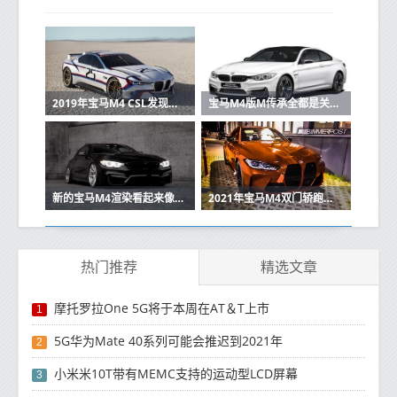
2019年宝马M4 CSL发现取代铁杆GTS
宝马M4版M传承全都是关于彩色游戏
新的宝马M4渲染看起来像真正的交易
2021年宝马M4双门轿跑车在间谍照片中揭示了有争议的前部设计
热门推荐
精选文章
摩托罗拉One 5G将于本周在AT＆T上市
1
5G华为Mate 40系列可能会推迟到2021年
2
小米米10T带有MEMC支持的运动型LCD屏幕
3