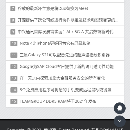
谷歌的最新坏主意是将Duo替换为Meet
7
开源提供了跨公司线进行协作以推进技术和实现变更的独特能力
8
中兴通讯首席发展官崔丽：AI x 5G-A 共启数智新时代
9
Note 4比iPhone更好因为它有屏幕和笔
10
三星Galaxy S21可以配备先进的超声波指纹识别器
11
Google为SAP Cloud客户提供了新的访问透明性功能
12
在一天之内探索加拿大金融服务安全的所有变化
13
3个免费应用程序可将您的手机变成远程鼠标或键盘
14
TEAMGROUP DDR5 RAM将于2021年发布
15
新华通.
Copyright
2022
Rights Reserved. 联系QQ:8444415